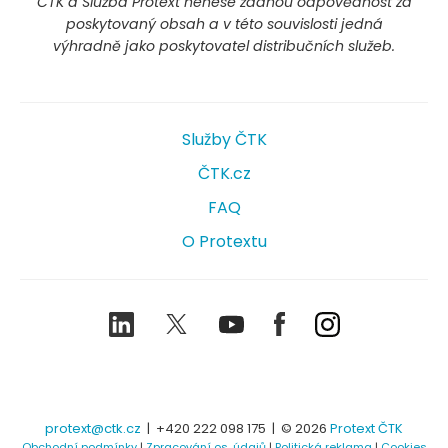
ČTK a Služba Protext nenese žádnou odpovědnost za
poskytovaný obsah a v této souvislosti jedná
výhradně jako poskytovatel distribučních služeb.
Služby ČTK
ČTK.cz
FAQ
O Protextu
LinkedIn
Twitter
Youtube
Facebook
Instagram
protext@ctk.cz
|
+420 222 098 175
| © 2026
Protext ČTK
Obchodní podmínky
|
Zpracování os. údajů
|
Politická reklama
|
Cookies