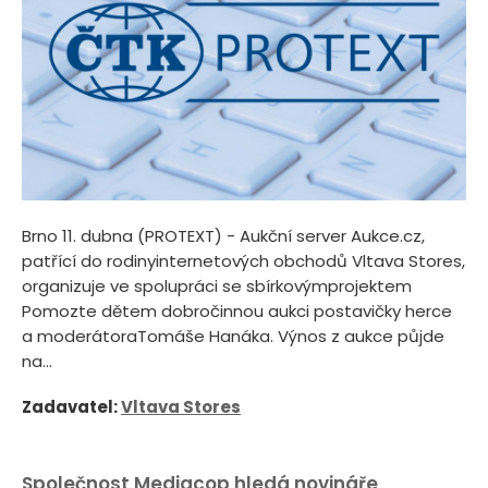
Brno 11. dubna (PROTEXT) - Aukční server Aukce.cz,
patřící do rodinyinternetových obchodů Vltava Stores,
organizuje ve spolupráci se sbírkovýmprojektem
Pomozte dětem dobročinnou aukci postavičky herce
a moderátoraTomáše Hanáka. Výnos z aukce půjde
na...
Zadavatel:
Vltava Stores
Společnost Mediacop hledá novináře