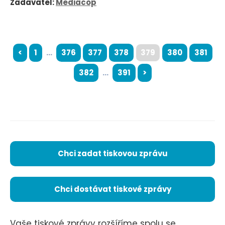
Zadavatel:
Mediacop
<
1
...
376
377
378
379
380
381
382
...
391
>
Chci zadat tiskovou zprávu
Chci dostávat tiskové zprávy
Vaše tiskové zprávy rozšíříme spolu se