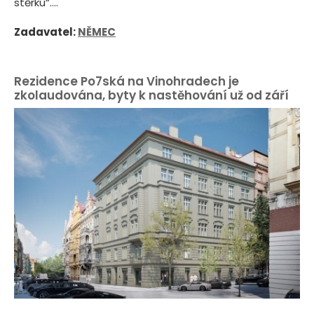
stěrku“....
Zadavatel:
NĚMEC
Rezidence Po7ská na Vinohradech je
zkolaudována, byty k nastěhování už od září