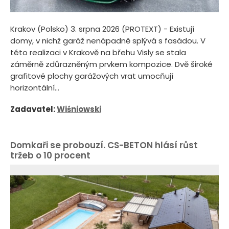
Krakov (Polsko) 3. srpna 2026 (PROTEXT) - Existují
domy, v nichž garáž nenápadně splývá s fasádou. V
této realizaci v Krakově na břehu Visly se stala
záměrně zdůrazněným prvkem kompozice. Dvě široké
grafitové plochy garážových vrat umocňují
horizontální...
Zadavatel:
Wiśniowski
Domkaři se probouzí. CS-BETON hlásí růst
tržeb o 10 procent