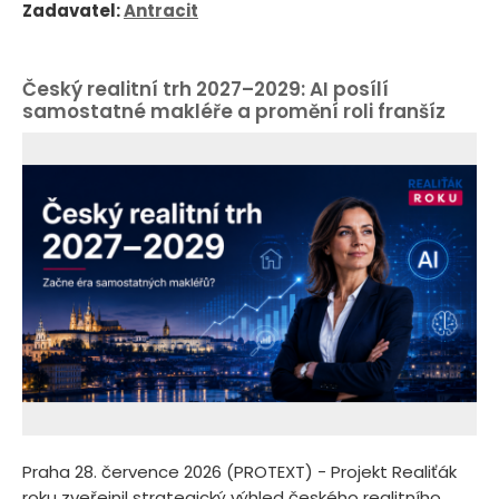
Zadavatel:
Antracit
Český realitní trh 2027–2029: AI posílí
samostatné makléře a promění roli franšíz
Praha 28. července 2026 (PROTEXT) - Projekt Realiťák
roku zveřejnil strategický výhled českého realitního