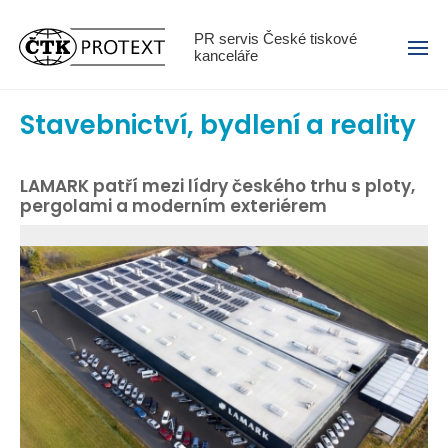
Menu
PR servis České tiskové
kanceláře
Stavebnictví, bydlení a reality
LAMARK patří mezi lídry českého trhu s ploty,
pergolami a moderním exteriérem