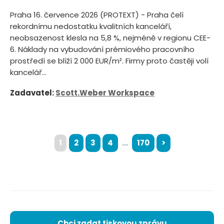
Praha 16. července 2026 (PROTEXT) - Praha čelí
rekordnímu nedostatku kvalitních kanceláří,
neobsazenost klesla na 5,8 %, nejméně v regionu CEE-
6. Náklady na vybudování prémiového pracovního
prostředí se blíží 2 000 EUR/m². Firmy proto častěji volí
kancelář...
Zadavatel:
Scott.Weber Workspace
1
2
3
4
...
170
>
Chci zadat tiskovou zprávu