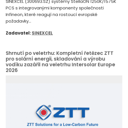
SINEXCEL (300693.SZ) systémy StellaON 1250K/1575K
PCS s integrovanými komponenty společnosti
Infineon, které reagují na rostoucí evropské
požadavky...
Zadavatel:
SINEXCEL
Shrnutí po veletrhu: Kompletní řetězec ZTT
pro solární energii, skladování a výrobu
vodíku zazářil na veletrhu Intersolar Europe
2026