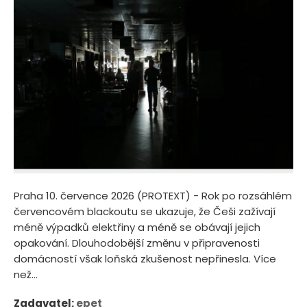
Praha 10. července 2026 (PROTEXT) - Rok po rozsáhlém
červencovém blackoutu se ukazuje, že Češi zažívají
méně výpadků elektřiny a méně se obávají jejich
opakování. Dlouhodobější změnu v připravenosti
domácností však loňská zkušenost nepřinesla. Více
než...
Zadavatel:
epet