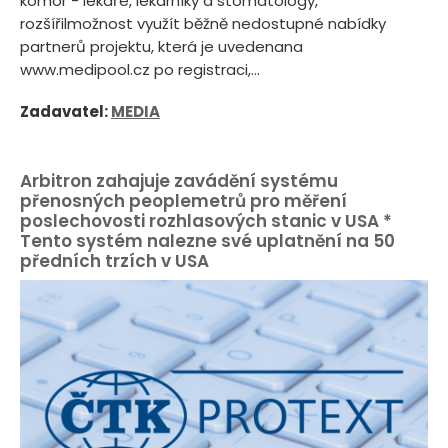
komor - lékaře, lékárníky a stomatology,
rozšířilmožnost využít běžně nedostupné nabídky
partnerů projektu, která je uvedenana
www.medipool.cz po registraci,...
Zadavatel:
MEDIA
Arbitron zahajuje zavádění systému
přenosných peoplemetrů pro měření
poslechovosti rozhlasových stanic v USA *
Tento systém nalezne své uplatnění na 50
předních trzích v USA