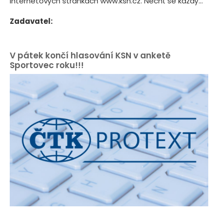
internetových stránkách www.ksn.cz. Nechť se každý...
Zadavatel:
V pátek končí hlasování KSN v anketě
Sportovec roku!!!