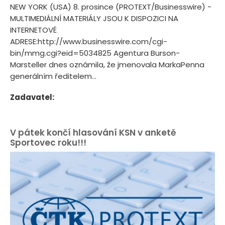
NEW YORK (USA) 8. prosince (PROTEXT/Businesswire) -
MULTIMEDIÁLNÍ MATERIÁLY JSOU K DISPOZICI NA
INTERNETOVÉ
ADRESE:http://www.businesswire.com/cgi-
bin/mmg.cgi?eid=5034825 Agentura Burson-
Marsteller dnes oznámila, že jmenovala MarkaPenna
generálním ředitelem...
Zadavatel:
V pátek končí hlasování KSN v anketě
Sportovec roku!!!