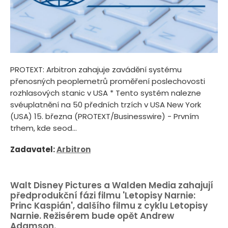
PROTEXT: Arbitron zahajuje zavádění systému
přenosných peoplemetrů proměření poslechovosti
rozhlasových stanic v USA * Tento systém nalezne
svéuplatnění na 50 předních trzích v USA New York
(USA) 15. března (PROTEXT/Businesswire) - Prvním
trhem, kde seod...
Zadavatel:
Arbitron
Walt Disney Pictures a Walden Media zahajují
předprodukční fázi filmu 'Letopisy Narnie:
Princ Kaspián', dalšího filmu z cyklu Letopisy
Narnie. Režisérem bude opět Andrew
Adamson.