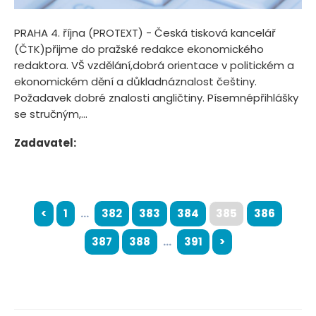
PRAHA 4. října (PROTEXT) - Česká tisková kancelář
(ČTK)přijme do pražské redakce ekonomického
redaktora. VŠ vzdělání,dobrá orientace v politickém a
ekonomickém dění a důkladnáznalost češtiny.
Požadavek dobré znalosti angličtiny. Písemnépřihlášky
se stručným,...
Zadavatel:
<
1
...
382
383
384
385
386
387
388
...
391
>