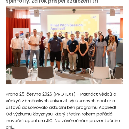
spin-offy. Za rok přispěl k založení tří
Praha 25. června 2026 (PROTEXT) - Patnáct vědců a
vědkyň z brněnských univerzit, výzkumných center a
ústavů absolvovalo aktuální běh programu Applied!
Od výzkumu k byznysu, který třetím rokem pořádá
inovační agentura JIC. Na závěrečném prezentačním
dni...