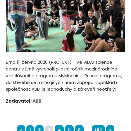
Brno 11. června 2026 (PROTEXT) - Ve VIDA! science
centru v Brně vyvrcholil pilotní ročník mezinárodního
vzdělávacího programu MyMachine. Princip programu,
do kterého se mimo jiných firem zapojila například i
společnost ABB, je jednoduchý a zároveň neotřelý:...
Zadavatel:
ABB
<
1
2
3
4
5
6
...
187
>