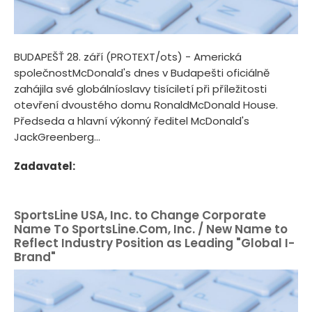
BUDAPEŠŤ 28. září (PROTEXT/ots) - Americká
společnostMcDonald's dnes v Budapešti oficiálně
zahájila své globálníoslavy tisíciletí při příležitosti
otevření dvoustého domu RonaldMcDonald House.
Předseda a hlavní výkonný ředitel McDonald's
JackGreenberg...
Zadavatel:
SportsLine USA, Inc. to Change Corporate
Name To SportsLine.Com, Inc. / New Name to
Reflect Industry Position as Leading "Global I-
Brand"