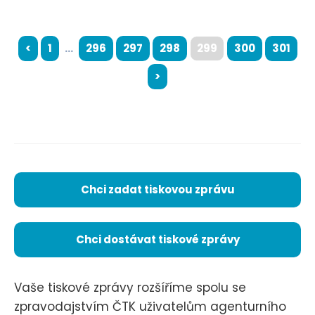
<
1
...
296
297
298
299
300
301
>
Chci zadat tiskovou zprávu
Chci dostávat tiskové zprávy
Vaše tiskové zprávy rozšíříme spolu se
zpravodajstvím ČTK uživatelům agenturního