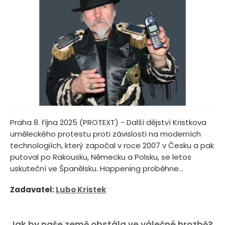
Praha 8. října 2025 (PROTEXT) - Další dějství Kristkova
uměleckého protestu proti závislosti na moderních
technologiích, který započal v roce 2007 v Česku a pak
putoval po Rakousku, Německu a Polsku, se letos
uskuteční ve Španělsku. Happening proběhne...
Zadavatel:
Lubo Kristek
Jak by naše země obstála ve válečné hrozbě?