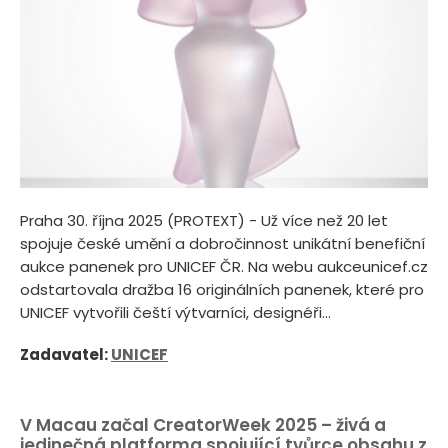
Praha 30. října 2025 (PROTEXT) - Už více než 20 let
spojuje české umění a dobročinnost unikátní benefiční
aukce panenek pro UNICEF ČR. Na webu aukceunicef.cz
odstartovala dražba 16 originálních panenek, které pro
UNICEF vytvořili čeští výtvarníci, designéři...
Zadavatel:
UNICEF
V Macau začal CreatorWeek 2025 – živá a
jedinečná platforma spojující tvůrce obsahu z