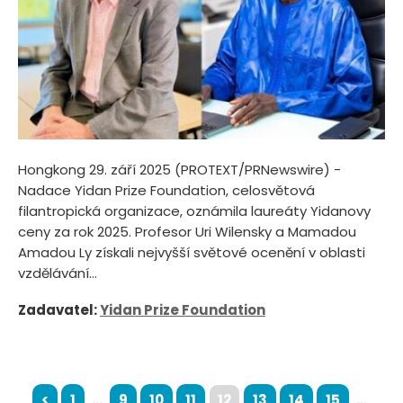
Hongkong 29. září 2025 (PROTEXT/PRNewswire) -
Nadace Yidan Prize Foundation, celosvětová
filantropická organizace, oznámila laureáty Yidanovy
ceny za rok 2025. Profesor Uri Wilensky a Mamadou
Amadou Ly získali nejvyšší světové ocenění v oblasti
vzdělávání...
Zadavatel:
Yidan Prize Foundation
<
1
...
9
10
11
12
13
14
15
...