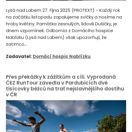
Lysá nad Labem 27. října 2025 (PROTEXT) - Každý rok
na začátku listopadu zapalujeme svíčky a nosíme na
hroby květiny. Památka zesnulých, lidově Dušičky, je
dnem vzpomínek. Odborníci z Domácího hospice
Nablízku (Lysá nad Labem) však upozorňují, že
zatímco...
Zadavatel:
Domácí hospic Nablízku
Přes překážky k zážitkům a cíli. Vyprodaná
ČEZ RunTour zavedla v Pardubicích dvě
tisícovky běžců na trať nejslavnějšího dostihu
v ČR