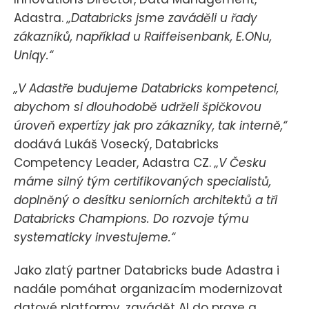
Adastra.
„Databricks jsme zaváděli u řady
zákazníků, například u Raiffeisenbank, E.ONu,
Uniqy.“
„V Adastře budujeme Databricks kompetenci,
abychom si dlouhodobě udrželi špičkovou
úroveň expertízy jak pro zákazníky, tak interně,“
dodává Lukáš Vosecký, Databricks
Competency Leader, Adastra CZ.
„V Česku
máme silný tým certifikovaných specialistů,
doplněný o desítku seniorních architektů a tři
Databricks Champions. Do rozvoje týmu
systematicky investujeme.“
Jako zlatý partner Databricks bude Adastra i
nadále pomáhat organizacím modernizovat
datové platformy, zavádět AI do praxe a