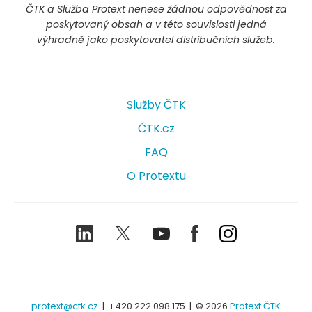
ČTK a Služba Protext nenese žádnou odpovědnost za
poskytovaný obsah a v této souvislosti jedná
výhradně jako poskytovatel distribučních služeb.
Služby ČTK
ČTK.cz
FAQ
O Protextu
LinkedIn
Twitter
Youtube
Facebook
Instagram
protext@ctk.cz
|
+420 222 098 175
| © 2026
Protext ČTK