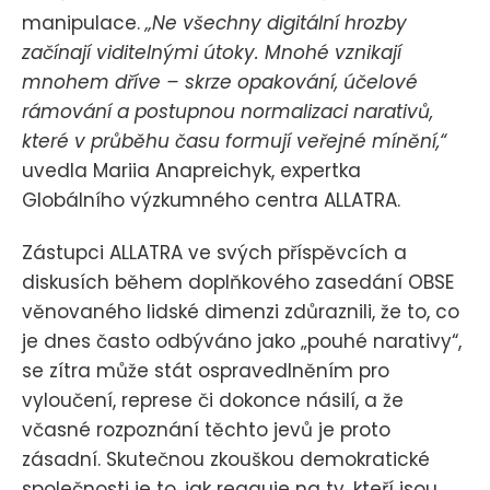
manipulace.
„Ne všechny digitální hrozby
začínají viditelnými útoky. Mnohé vznikají
mnohem dříve – skrze opakování, účelové
rámování a postupnou normalizaci narativů,
které v průběhu času formují veřejné mínění,“
uvedla Mariia Anapreichyk, expertka
Globálního výzkumného centra ALLATRA.
Zástupci ALLATRA ve svých příspěvcích a
diskusích během doplňkového zasedání OBSE
věnovaného lidské dimenzi zdůraznili, že to, co
je dnes často odbýváno jako „pouhé narativy“,
se zítra může stát ospravedlněním pro
vyloučení, represe či dokonce násilí, a že
včasné rozpoznání těchto jevů je proto
zásadní. Skutečnou zkouškou demokratické
společnosti je to, jak reaguje na ty, kteří jsou