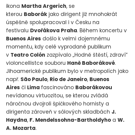
ikona
Martha Argerich
, se
kterou
Baborák
jako dirigent již mnohokrát
úspěšně spolupracoval i v Česku na
festivalu
Dvořákova Praha
. Během koncertu v
Buenos Aires
došlo k velmi dojemnému
momentu, kdy celé vyprodané publikum
v
Teatro Colón
zazpívalo „Hodně štěstí, zdraví“
violoncellistce souboru
Haně Baborákové
.
Jihoamerické publikum bylo v metropolích jako
např.
São Paulo
,
Rio de Janeiro
,
Buenos
Aires
či
Lima
fascinováno
Baborákovou
nevídanou virtuozitou, se kterou zvládá
náročnou dvojroli špičkového hornisty a
dirigenta zároveň v sólových skladbách
J.
Haydna
,
F. Mendelssohna-Bartholdyho
a
W.
A. Mozarta
.