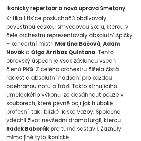
Ikonický repertoár a nová úprava Smetany
Kritika i tisíce posluchačů obdivovaly
pověstnou českou smyčcovou školu, kterou v
čele orchestru reprezentovaly absolutní špičky
– koncertní mistři
Martina Bačová
,
Adam
Novák
a
Olga Arribas Quintana
. Tento
obrovský úspěch je však zásluhou všech
členů
PKS
. Z celého orchestru čišela čistá
radost a absolutní nadšení pro každou
odehranou notu a frázi. Takto strhujícího
uměleckého výkonu lze dosáhnout pouze v
souborech, které pevně pojí jak hluboké
profesní, tak i blízké lidské vazby. Společně
vdechli život nevšední dramaturgii, kterou
Radek Baborák
pro turné sestavil. Zazněly
mimo jiné tyto ikonické