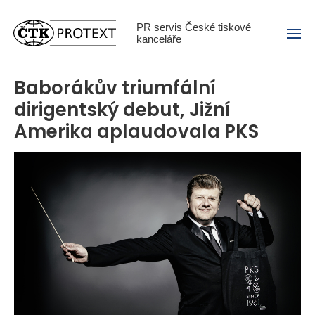
Menu
PR servis České tiskové
kanceláře
Baborákův triumfální
dirigentský debut, Jižní
Amerika aplaudovala PKS