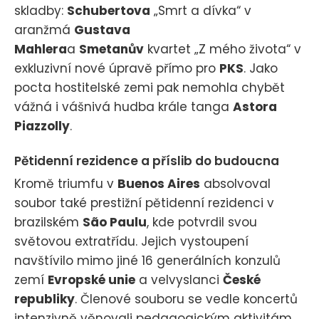
skladby:
Schubertova
„Smrt a dívka“ v
aranžmá
Gustava
Mahlera
a
Smetanův
kvartet „Z mého života“ v
exkluzivní nové úpravě přímo pro
PKS
. Jako
pocta hostitelské zemi pak nemohla chybět
vážná i vášnivá hudba krále tanga
Astora
Piazzolly
.
Pětidenní rezidence a příslib do budoucna
Kromě triumfu v
Buenos Aires
absolvoval
soubor také prestižní pětidenní rezidenci v
brazilském
São Paulu
, kde potvrdil svou
světovou extratřídu. Jejich vystoupení
navštívilo mimo jiné 16 generálních konzulů
zemí
Evropské unie
a velvyslanci
České
republiky
. Členové souboru se vedle koncertů
intenzivně věnovali pedagogickým aktivitám,