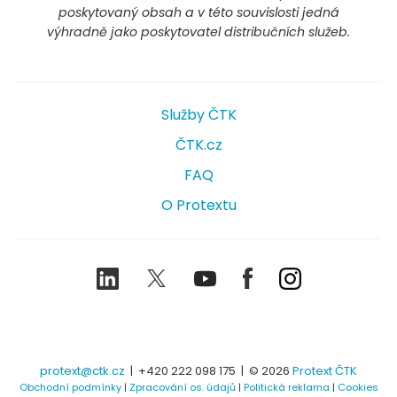
poskytovaný obsah a v této souvislosti jedná
výhradně jako poskytovatel distribučních služeb.
Služby ČTK
ČTK.cz
FAQ
O Protextu
LinkedIn
Twitter
Youtube
Facebook
Instagram
protext@ctk.cz
|
+420 222 098 175
| © 2026
Protext ČTK
Obchodní podmínky
|
Zpracování os. údajů
|
Politická reklama
|
Cookies