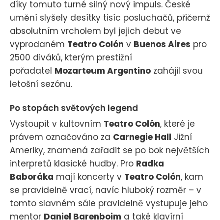
díky tomuto turné silný nový impuls. České
umění slyšely desítky tisíc posluchačů, přičemž
absolutním vrcholem byl jejich debut ve
vyprodaném
Teatro Colón
v
Buenos Aires
pro
2500 diváků, kterým prestižní
pořadatel
Mozarteum Argentino
zahájil svou
letošní sezónu.
Po stopách světových legend
Vystoupit v kultovním
Teatro Colón
, které je
právem označováno za
Carnegie Hall
Jižní
Ameriky, znamená zařadit se po bok největších
interpretů klasické hudby. Pro
Radka
Baboráka
mají koncerty v
Teatro Colón
, kam
se pravidelně vrací, navíc hluboký rozměr – v
tomto slavném sále pravidelně vystupuje jeho
mentor
Daniel Barenboim
a také klavírní