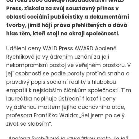
Press, získala za svůj soustavný přínos v
oblasti sociální publicistiky a dokumentární
tvorby, jimiž hájí práva přehlížených a dává
hlas těm, kteří stojí na okraji společnosti.
Udělení ceny WALD Press AWARD Apoleně
Rychlíkové je vyjádřením uznání za její
nekompromisní postoj ve veřejném prostoru. V
její osobnosti se podle poroty protíná snaha o
pravdivý popis sociální reality s hlubokou
empatií k nejslabším článkům společnosti. Tím
laureátka naplňuje ústřední filozofii ceny
vyjádřenou mottem jejího duchovního otce,
profesora Františka Walda: „Šel jsem po celý
život se slabším“.
„Apolena Rychlíková je laureátkou proto, že její