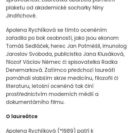
plaketu od akademické sochařky Niny
Jindřichové.
Apolena Rychlíková se tímto oceněním
zařadila po bok osobností, jako jsou ekonom
Tomáš Sedláček, herec Jan Potměšil, imunolog
Jaroslav Svoboda, publicistka Jana Klusáková,
filozof Václav Němec či spisovatelka Radka
Denemarková. Zatímco předchozí laureáti
pomáhali slabším skrze medicínu, filozofii či
literaturu, letošní oceněná tak činí
prostřednictvím moderních médií a
dokumentárního filmu.
O laureátce
Apolena Rychlíková (*1989) patří k