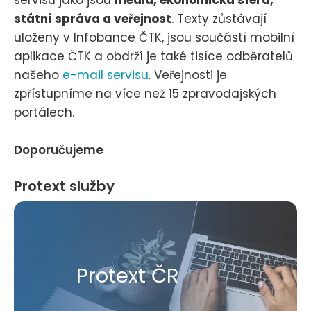
servisu jako jsou
média, ekonomická sféra,
státní správa a veřejnost
. Texty zůstávají
uloženy v Infobance ČTK, jsou součástí mobilní
aplikace ČTK a obdrží je také tisíce odběratelů
našeho
e-mail servisu
. Veřejnosti je
zpřístupníme na více než 15 zpravodajských
portálech.
Doporučujeme
Protext služby
Protext ČR