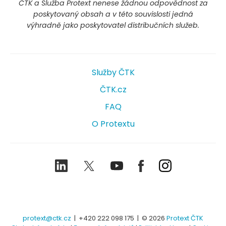
ČTK a Služba Protext nenese žádnou odpovědnost za
poskytovaný obsah a v této souvislosti jedná
výhradně jako poskytovatel distribučních služeb.
Služby ČTK
ČTK.cz
FAQ
O Protextu
LinkedIn
Twitter
Youtube
Facebook
Instagram
protext@ctk.cz
|
+420 222 098 175
| © 2026
Protext ČTK