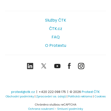
Služby ČTK
ČTK.cz
FAQ
O Protextu
LinkedIn
Twitter
Youtube
Facebook
Instagram
protext@ctk.cz
|
+420 222 098 175
| © 2026
Protext ČTK
Obchodní podmínky
|
Zpracování os. údajů
|
Politická reklama
|
Cookies
Chráněno službou reCAPTCHA
Ochrana soukromí
-
Smluvní podmínky