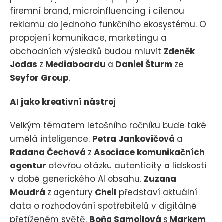
firemní brand, microinfluencing i cílenou
reklamu do jednoho funkčního ekosystému. O
propojení komunikace, marketingu a
obchodních výsledků budou mluvit
Zdeněk
Jodas
z
Mediaboardu
a
Daniel Šturm
ze
Seyfor Group
.
AI jako kreativní nástroj
Velkým tématem letošního ročníku bude také
umělá inteligence.
Petra Jankovičová
a
Radana Čechová
z
Asociace komunikačních
agentur
otevřou otázku autenticity a lidskosti
v době generického AI obsahu.
Zuzana
Moudrá
z
agentury
Cheil
představí aktuální
data o rozhodování spotřebitelů v digitálně
přetíženém světě.
Boňa Samojlová
s
Markem