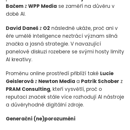
Bačem
z
WPP Media
se zaměří na důvěru v
době AI.
David Daneš
z
O2
následně ukáže, proč ani v
éře umělé inteligence neztrácí význam silná
značka a jasná strategie. V navazující
panelové diskuzi rozebere se svými hosty limity
AI kreativy.
Proměnu online prostředí přiblíží také
Lucie
Geislerová
z
Newton Media
a
Patrik Schober
z
PRAM Consulting
, kteří vysvětlí, proč o
reputaci značek stále více rozhodují AI nástroje
a důvěryhodné digitální zdroje.
Generační (ne)porozumění