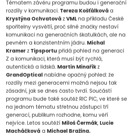
Tématem závěru programu budou i generační
rozdíly v komunikaci.
Tereza Košťálková
a
Krystýna Ochvatová
z
VML
na příkladu České
spořitelny vysvětlí, proč silné značky nestaví
komunikaci na generačních škatulkách, ale na
pevném a konzistentním jádru.
Michal
Kramer
z
Tipsportu
přidá pohled na generaci
Z a komunikaci, která musí být rychlá,
autentická a lidská.
Martin Minařík
z
GrandOptical
nabídne opačný pohled: že
rozdíly mezi generacemi možná nejsou tak
zásadní, jak se dnes často tvrdí. Součástí
programu bude také soutěž RIC PIC, ve které se
na jednom tématu střetnou zástupci tří
generací, publikum rozhodne, komu věří
nejvíce. Letos soutěží
Miloš Čermák
,
Lucie
Macháčková
a
Michael Bražina.