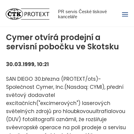
Menu
PR servis České tiskové
kanceláře
Cymer otvírá prodejní a
servisní pobočku ve Skotsku
30.03.1999, 10:21
SAN DIEGO 30.března (PROTEXT/ots)-
Společnost Cymer, Inc.(Nasdaq: CYMI), přední
světový dodavatel
excitačních("excimerových") laserových
světelných zdrojů pro hloubkovouultrafialovou
(DUV) fotolitografii oznámil, že rozšiřuje
svéevropské operace na poli prodeje a servisu