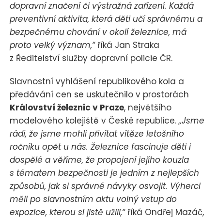
dopravní značení či výstražná zařízení. Každá
preventivní aktivita, která děti učí správnému a
bezpečnému chování v okolí železnice, má
proto velký význam,“
říká Jan Straka
z Ředitelství služby dopravní policie ČR.
Slavnostní vyhlášení republikového kola a
předávání cen se uskutečnilo v prostorách
Království železnic v Praze
, největšího
modelového kolejiště v České republice.
„Jsme
rádi, že jsme mohli přivítat vítěze letošního
ročníku opět u nás. Železnice fascinuje děti i
dospělé a věříme, že propojení jejího kouzla
s tématem bezpečnosti je jedním z nejlepších
způsobů, jak si správné návyky osvojit. Výherci
měli po slavnostním aktu volný vstup do
expozice, kterou si jistě užili,“
říká Ondřej Mazáč,