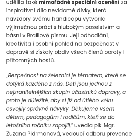
udělila také
mimořádné speciální ocenění
za
inspirativní dílo nevidomé dívky, která
navzdory svému handicapu vytvořila
výjimečnou práci s hlubokým poselstvím a
básní v Braillově písmu. Její odhodlání,
kreativita i osobní pohled na bezpečnost v
dopravě si získaly obdiv všech členů poroty i
přítomných hostů.
„Bezpečnost na železnici je tématem, které se
dotýká každého z nás. Děti jsou jednou z
nejzranitelnějších skupin účastníků dopravy, a
proto je důležité, aby si již od útlého věku
osvojily správné návyky. Děkujeme všem
dětem, pedagogům i rodičům, kteří se do
letošního ročníku zapojili,“
uvedla plk. Mgr.
Zuzana Pidrmanová, vedoucí odboru prevence