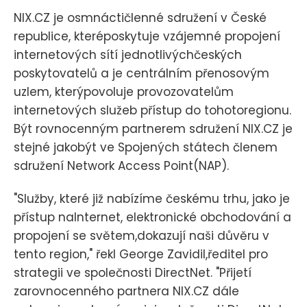
NIX.CZ je osmnáctičlenné sdružení v České
republice, kteréposkytuje vzájemné propojení
internetových sítí jednotlivýchčeských
poskytovatelů a je centrálním přenosovým
uzlem, kterýpovoluje provozovatelům
internetových služeb přístup do tohotoregionu.
Být rovnocenným partnerem sdružení NIX.CZ je
stejné jakobýt ve Spojených státech členem
sdružení Network Access Point(NAP).
"Služby, které již nabízíme českému trhu, jako je
přístup naInternet, elektronické obchodování a
propojení se světem,dokazují naši důvěru v
tento region," řekl George Zavidil,ředitel pro
strategii ve společnosti DirectNet. "Přijetí
zarovnocenného partnera NIX.CZ dále