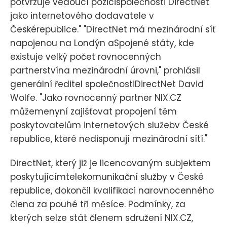
potvrzuje vedoucí pozicispolečnosti DirectNet
jako internetového dodavatele v
Českérepublice." "DirectNet má mezinárodní síť
napojenou na Londýn aSpojené státy, kde
existuje velký počet rovnocenných
partnerstvína mezinárodní úrovni," prohlásil
generální ředitel společnostiDirectNet David
Wolfe. "Jako rovnocenný partner NIX.CZ
můžemenyní zajišťovat propojení těm
poskytovatelům internetových služebv České
republice, které nedisponují mezinárodní sítí."
DirectNet, který již je licencovaným subjektem
poskytujícímtelekomunikační služby v České
republice, dokončil kvalifikaci narovnocenného
člena za pouhé tři měsíce. Podmínky, za
kterých selze stát členem sdružení NIX.CZ,