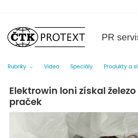
PR servi
Rubriky
Video
Speciály
Produkty a s
Elektrowin loni získal želez
praček