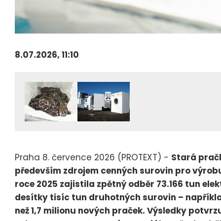
8.07.2026, 11:10
Praha 8. července 2026 (PROTEXT) -
Stará pračk
především zdrojem cenných surovin pro výrobu
roce 2025 zajistila zpětný odběr 73.166 tun elek
desítky tisíc tun druhotných surovin – napříkla
než 1,7 milionu nových praček. Výsledky potvrz