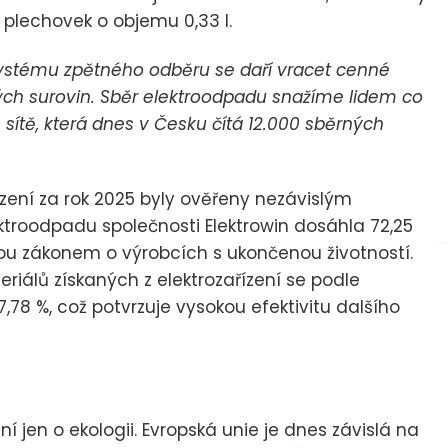
 plechovek o objemu 0,33 l.
systému zpětného odběru se daří vracet cenné
ých surovin. Sběr elektroodpadu snažíme lidem co
 sítě, která dnes v Česku čítá 12.000 sběrných
zení za rok 2025 byly ověřeny nezávislým
ektroodpadu společnosti Elektrowin dosáhla 72,25
nou zákonem o výrobcích s ukončenou životností.
riálů získaných z elektrozařízení se podle
78 %, což potvrzuje vysokou efektivitu dalšího
í jen o ekologii. Evropská unie je dnes závislá na