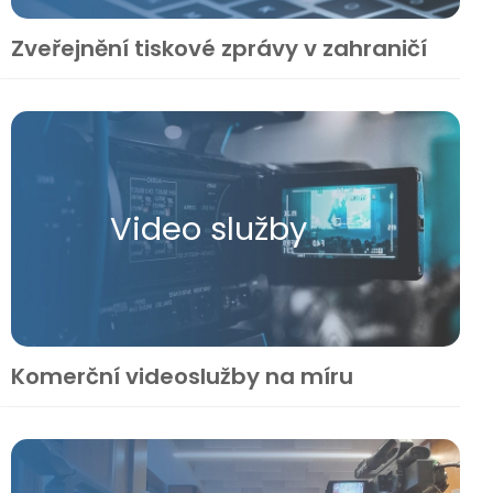
Zveřejnění tiskové zprávy v zahraničí
Video služby
Komerční videoslužby na míru