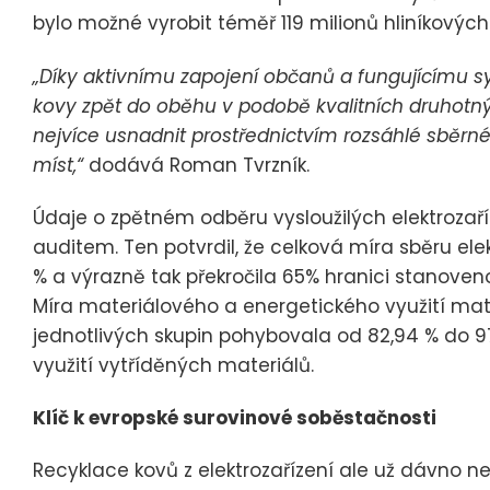
bylo možné vyrobit téměř 119 milionů hliníkových
„Díky aktivnímu zapojení občanů a fungujícímu 
kovy zpět do oběhu v podobě kvalitních druhotn
nejvíce usnadnit prostřednictvím rozsáhlé sběrné
míst,“
dodává Roman Tvrzník.
Údaje o zpětném odběru vysloužilých elektrozaří
auditem. Ten potvrdil, že celková míra sběru el
% a výrazně tak překročila 65% hranici stanove
Míra materiálového a energetického využití mate
jednotlivých skupin pohybovala od 82,94 % do 97,
využití vytříděných materiálů.
Klíč k evropské surovinové soběstačnosti
Recyklace kovů z elektrozařízení ale už dávno nen