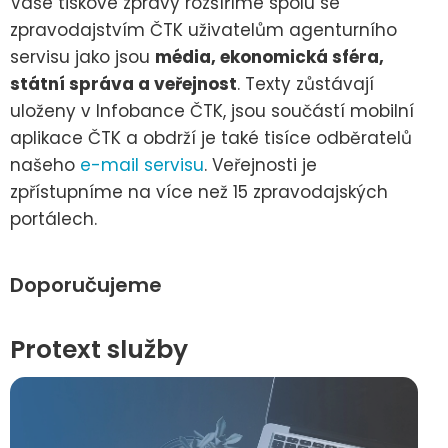
Vaše tiskové zprávy rozšíříme spolu se
zpravodajstvím ČTK uživatelům agenturního
servisu jako jsou
média, ekonomická sféra,
státní správa a veřejnost
. Texty zůstávají
uloženy v Infobance ČTK, jsou součástí mobilní
aplikace ČTK a obdrží je také tisíce odběratelů
našeho
e-mail servisu
. Veřejnosti je
zpřístupníme na více než 15 zpravodajských
portálech.
Doporučujeme
Protext služby