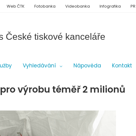
Web ČTK
Fotobanka
Videobanka
Infografika
PR
s České tiskové kanceláře
lužby
Vyhledávání
Nápověda
Kontakt
o pro výrobu téměř 2 milionů