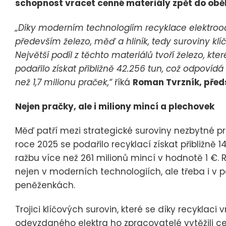
schopnost vracet cenné materiály zpět do obě
„Díky moderním technologiím recyklace elektrood
především železo, měď a hliník, tedy suroviny kl
Největší podíl z těchto materiálů tvoří železo, k
podařilo získat přibližně 42.256 tun, což odpoví
než 1,7 milionu praček,“
říká
Roman Tvrzník, před
Nejen pračky, ale i miliony mincí a plechovek
Měď patří mezi strategické suroviny nezbytné pro
roce 2025 se podařilo recyklací získat přibližně 
ražbu více než 261 milionů mincí v hodnotě 1 €
nejen v moderních technologiích, ale třeba i v
peněženkách.
Trojici klíčových surovin, které se díky recyklaci v
odevzdaného elektra ho zpracovatelé vytěžili ce