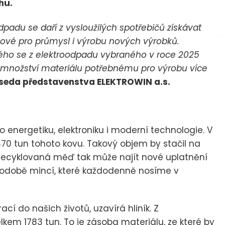
hu.
padu se daří z vysloužilých spotřebičů získávat
íčové pro průmysl i výrobu nových výrobků.
terého se z elektroodpadu vybraného v roce 2025
dá množství materiálu potřebnému pro výrobu více
seda představenstva ELEKTROWIN a.s.
 energetiku, elektroniku i moderní technologie. V
1470 tun tohoto kovu. Takový objem by stačil na
. Recyklovaná měď tak může najít nové uplatnění
 podobě mincí, které každodenně nosíme v
rací do našich životů, uzavírá hliník. Z
lkem 1783 tun. To je zásoba materiálu, ze které by