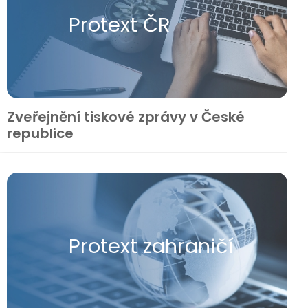
Protext ČR
Zveřejnění tiskové zprávy v České
republice
Protext zahraničí