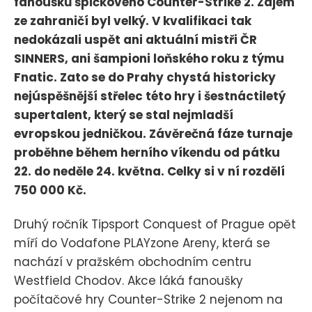
fanoušků špičkového Counter-Strike 2. Zájem
ze zahraničí byl velký. V kvalifikaci tak
nedokázali uspět ani aktuální mistři ČR
SINNERS, ani šampioni loňského roku z týmu
Fnatic. Zato se do Prahy chystá historicky
nejúspěšnější střelec této hry i šestnáctiletý
supertalent, který se stal nejmladší
evropskou jedničkou. Závěrečná fáze turnaje
proběhne během herního víkendu od pátku
22. do neděle 24. května. Celky si v ní rozdělí
750 000 Kč.
Druhý ročník Tipsport Conquest of Prague opět
míří do Vodafone PLAYzone Areny, která se
nachází v pražském obchodním centru
Westfield Chodov. Akce láká fanoušky
počítačové hry Counter-Strike 2 nejenom na