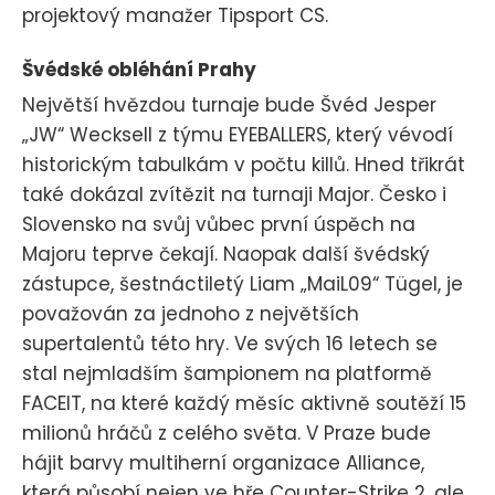
projektový manažer Tipsport CS.
Švédské obléhání Prahy
Největší hvězdou turnaje bude Švéd Jesper
„JW“ Wecksell z týmu EYEBALLERS, který vévodí
historickým tabulkám v počtu killů. Hned třikrát
také dokázal zvítězit na turnaji Major. Česko i
Slovensko na svůj vůbec první úspěch na
Majoru teprve čekají. Naopak další švédský
zástupce, šestnáctiletý Liam „MaiL09“ Tügel, je
považován za jednoho z největších
supertalentů této hry. Ve svých 16 letech se
stal nejmladším šampionem na platformě
FACEIT, na které každý měsíc aktivně soutěží 15
milionů hráčů z celého světa. V Praze bude
hájit barvy multiherní organizace Alliance,
která působí nejen ve hře Counter-Strike 2, ale