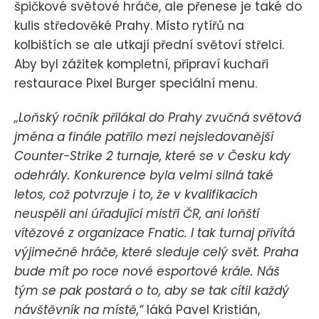
špičkové světové hráče, ale přenese je také do
kulis středověké Prahy. Místo rytířů na
kolbištích se ale utkají přední světoví střelci.
Aby byl zážitek kompletní, připraví kuchaři
restaurace Pixel Burger speciální menu.
„Loňský ročník přilákal do Prahy zvučná světová
jména a finále patřilo mezi nejsledovanější
Counter-Strike 2 turnaje, které se v Česku kdy
odehrály. Konkurence byla velmi silná také
letos, což potvrzuje i to, že v kvalifikacích
neuspěli ani úřadující mistři ČR, ani loňští
vítězové z organizace Fnatic. I tak turnaj přivítá
výjimečné hráče, které sleduje celý svět. Praha
bude mít po roce nové esportové krále. Náš
tým se pak postará o to, aby se tak cítil každý
návštěvník na místě,“
láká Pavel Kristián,