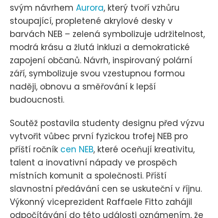
svým návrhem
Aurora
, který tvoří vzhůru
stoupající, propletené akrylové desky v
barvách NEB – zelená symbolizuje udržitelnost,
modrá krásu a žlutá inkluzi a demokratické
zapojení občanů. Návrh, inspirovaný polární
září, symbolizuje svou vzestupnou formou
naději, obnovu a směřování k lepší
budoucnosti.
Soutěž postavila studenty designu před výzvu
vytvořit vůbec první fyzickou trofej NEB pro
příští ročník
cen NEB
, které oceňují kreativitu,
talent a inovativní nápady ve prospěch
místních komunit a společnosti. Příští
slavnostní předávání cen se uskuteční v říjnu.
Výkonný viceprezident Raffaele Fitto zahájil
odpočítávání do této události oznámením, že