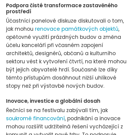
Podpora čisté transformace zastavěného
prostředí
Účastníci panelové diskuze diskutovali o tom,
jak mohou
renovace památkových objektů
,
opětovné využití prázdných budov a změna
účelu kanceláří při včasném zapojení
architektů, designérů, občanů a kulturního
sektoru vést k vytvoření čtvrtí, na které mohou
být jejich obyvatelé hrdí. Současně lze díky
těmto přístupům dosáhnout nižší uhlíkové
stopy než při výstavbě nových budov.
Inovace, investice a globální dosah
Řečníci se na festivalu zabývali tím, jak
soukromé financování
, podnikání a inovace
mohou rozšířit udržitelná řešení vycházející z
komunit a vytvořit nové trhy. To podporuje