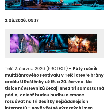
2.06.2026, 09:17
Telč 2. června 2026 (PROTEXT) -
Pátý ročník
multižánrového Festivalu v Telči otevře brány
areálu U Roštěnky už 19. a 20. června. Na
tisíce návštěvníků čekají hned tři samostatná
pódia, z nichž budou hudbu a emoce
rozdávat na tři desítky nejžádanějších
interpretů – nově včetně výrazných jmen