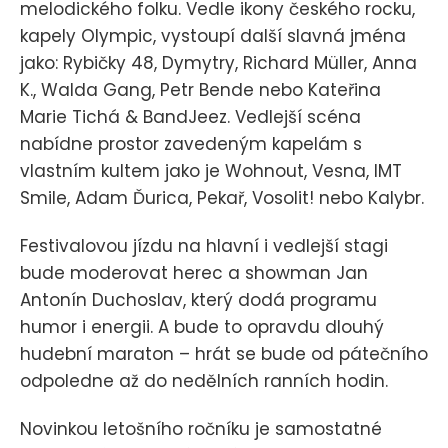
melodického folku. Vedle ikony českého rocku,
kapely Olympic, vystoupí další slavná jména
jako: Rybičky 48, Dymytry, Richard Müller, Anna
K., Walda Gang, Petr Bende nebo Kateřina
Marie Tichá & BandJeez. Vedlejší scéna
nabídne prostor zavedeným kapelám s
vlastním kultem jako je Wohnout, Vesna, IMT
Smile, Adam Ďurica, Pekař, Vosolit! nebo Kalybr.
Festivalovou jízdu na hlavní i vedlejší stagi
bude moderovat herec a showman Jan
Antonín Duchoslav, který dodá programu
humor i energii. A bude to opravdu dlouhý
hudební maraton – hrát se bude od pátečního
odpoledne až do nedělních ranních hodin.
Novinkou letošního ročníku je samostatné