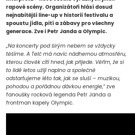
rapové scény. Organizátoři hlásí dosud
nejnabitější line-up v historii festivalu a
spoustu jídla, pití a zábavy pro všechny
generace. Zve i Petr Janda a Olympic.
„Na koncerty pod širým nebem se vždycky
těšíme. A Telč má navíc nádhernou atmosféru,
kterou člověk cítí hned, jak přijede. Věřím, že si
to lidé letos užijí naplno a společně
odstartujeme léto tak, jak se sluší – muzikou,
pohodou a pořádnou dávkou energie,“
zve
fanoušky rocková legenda Petr Janda a
frontman kapely Olympic.