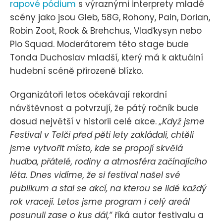
rapové pódium
s výraznými interprety mladé
scény jako jsou Gleb, 58G, Rohony, Pain, Dorian,
Robin Zoot, Rook & Brehchus, Vlaďkysyn nebo
Pio Squad. Moderátorem této stage bude
Tonda Duchoslav mladší, který má k aktuální
hudební scéně přirozeně blízko.
Organizátoři letos očekávají rekordní
návštěvnost a potvrzují, že pátý ročník bude
dosud největší v historii celé akce.
„Když jsme
Festival v Telči před pěti lety zakládali, chtěli
jsme vytvořit místo, kde se propojí skvělá
hudba, přátelé, rodiny a atmosféra začínajícího
léta. Dnes vidíme, že si festival našel své
publikum a stal se akcí, na kterou se lidé každý
rok vracejí. Letos jsme program i celý areál
posunuli zase o kus dál,“
říká autor festivalu a