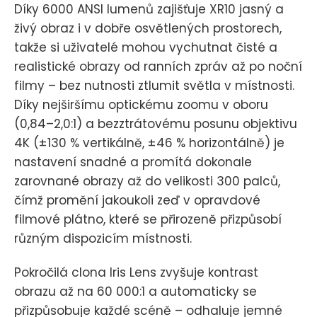
Díky 6000 ANSI lumenů zajišťuje XR10 jasný a
živý obraz i v dobře osvětlených prostorech,
takže si uživatelé mohou vychutnat čisté a
realistické obrazy od ranních zpráv až po noční
filmy – bez nutnosti ztlumit světla v místnosti.
Díky nejširšímu optickému zoomu v oboru
(0,84–2,0:1) a bezztrátovému posunu objektivu
4K (±130 % vertikálně, ±46 % horizontálně) je
nastavení snadné a promítá dokonale
zarovnané obrazy až do velikosti 300 palců,
čímž promění jakoukoli zeď v opravdové
filmové plátno, které se přirozeně přizpůsobí
různým dispozicím místnosti.
Pokročilá clona Iris Lens zvyšuje kontrast
obrazu až na 60 000:1 a automaticky se
přizpůsobuje každé scéně – odhaluje jemné