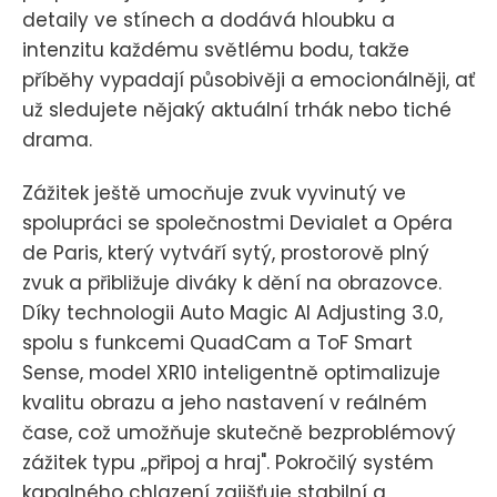
detaily ve stínech a dodává hloubku a
intenzitu každému světlému bodu, takže
příběhy vypadají působivěji a emocionálněji, ať
už sledujete nějaký aktuální trhák nebo tiché
drama.
Zážitek ještě umocňuje zvuk vyvinutý ve
spolupráci se společnostmi Devialet a Opéra
de Paris, který vytváří sytý, prostorově plný
zvuk a přibližuje diváky k dění na obrazovce.
Díky technologii Auto Magic AI Adjusting 3.0,
spolu s funkcemi QuadCam a ToF Smart
Sense, model XR10 inteligentně optimalizuje
kvalitu obrazu a jeho nastavení v reálném
čase, což umožňuje skutečně bezproblémový
zážitek typu „připoj a hraj". Pokročilý systém
kapalného chlazení zajišťuje stabilní a