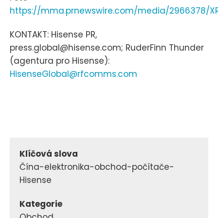
https://mma.prnewswire.com/media/2966378/XR
KONTAKT: Hisense PR,
press.global@hisense.com; RuderFinn Thunder
(agentura pro Hisense):
HisenseGlobal@rfcomms.com
Klíčová slova
Čína-elektronika-obchod-počítače-
Hisense
Kategorie
Obchod