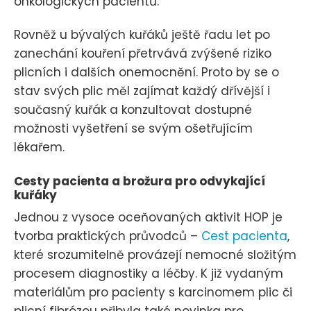
onkologických pacientů.
Rovněž u bývalých kuřáků ještě řadu let po
zanechání kouření přetrvává zvýšené riziko
plicních i dalších onemocnění. Proto by se o
stav svých plic měl zajímat každý dřívější i
současný kuřák a konzultovat dostupné
možnosti vyšetření se svým ošetřujícím
lékařem.
Cesty pacienta a brožura pro odvykající
kuřáky
Jednou z vysoce oceňovaných aktivit HOP je
tvorba praktických průvodců –
Cest pacienta
,
které srozumitelně provázejí nemocné složitým
procesem diagnostiky a léčby. K již vydaným
materiálům pro pacienty s karcinomem plic či
plicní fibrózou přibyla také novinka pro