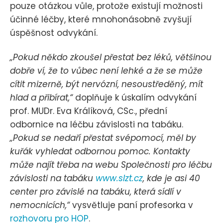
pouze otázkou vůle, protože existují možnosti
účinné léčby, které mnohonásobně zvyšují
úspěšnost odvykání.
„Pokud někdo zkoušel přestat bez léků, většinou
dobře ví, že to vůbec není lehké a že se může
cítit mizerně, být nervózní, nesoustředěný, mít
hlad a přibírat,“
doplňuje k úskalím odvykání
prof. MUDr. Eva Králíková, CSc., přední
odbornice na léčbu závislosti na tabáku.
„Pokud se nedaří přestat svépomocí, měl by
kuřák vyhledat odbornou pomoc. Kontakty
může najít třeba na webu Společnosti pro léčbu
závislosti na tabáku
www.slzt.cz
, kde je asi 40
center pro závislé na tabáku, která sídlí v
nemocnicích,“
vysvětluje paní profesorka v
rozhovoru pro HOP
.