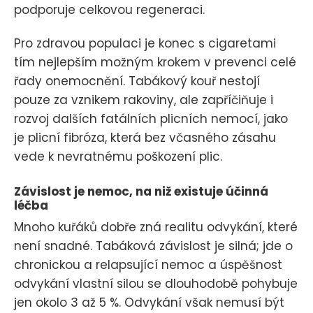
podporuje celkovou regeneraci.
Pro zdravou populaci je konec s cigaretami
tím nejlepším možným krokem v prevenci celé
řady onemocnění. Tabákový kouř nestojí
pouze za vznikem rakoviny, ale zapříčiňuje i
rozvoj dalších fatálních plicních nemocí, jako
je plicní fibróza, která bez včasného zásahu
vede k nevratnému poškození plic.
Závislost je nemoc, na niž existuje účinná
léčba
Mnoho kuřáků dobře zná realitu odvykání, které
není snadné. Tabáková závislost je silná; jde o
chronickou a relapsující nemoc a úspěšnost
odvykání vlastní silou se dlouhodobě pohybuje
jen okolo 3 až 5 %. Odvykání však nemusí být