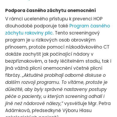
Podpora časného záchytu onemocnění
V rámci uceleného přístupu k prevenci HOP
dlouhodobě podporuje také
Program časného
záchytu rakoviny plic
. Tento screeningový
program je u rizikových osob obrovským
přínosem, protože pomocí nízkodávkového CT
dokáže zachytit jak počínající nádory v
bezpříznakovém, a tedy léčitelném stadiu, tak i
jiná vážná plicní onemocnění včetně plicní
fibrózy.
„Aktuálně probíhají odborné diskuse o
dalším rozvoji programu. To vítáme, protože je
důležité, aby byly správně nastaveny postupy
péče o pacienty, u kterých screening odhalí i
jiné než nádorové nálezy,“
vysvětluje Mgr. Petra
Adámková, předsedkyně Výboru Hlasu