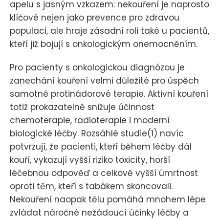
apelu s jasným vzkazem: nekouření je naprosto
klíčové nejen jako prevence pro zdravou
populaci, ale hraje zásadní roli také u pacientů,
kteří již bojují s onkologickým onemocněním.
Pro pacienty s onkologickou diagnózou je
zanechání kouření velmi důležité pro úspěch
samotné protinádorové terapie. Aktivní kouření
totiž prokazatelně snižuje účinnost
chemoterapie, radioterapie i moderní
biologické léčby. Rozsáhlé studie(1) navíc
potvrzují, že pacienti, kteří během léčby dál
kouří, vykazují vyšší riziko toxicity, horší
léčebnou odpověď a celkově vyšší úmrtnost
oproti těm, kteří s tabákem skoncovali.
Nekouření naopak tělu pomáhá mnohem lépe
zvládat náročné nežádoucí účinky léčby a