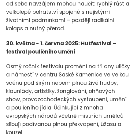
od sebe navzájem mohou naučit: rychlý růst a
velkolepé bohatství spojené s nejistými
životními podmínkami – později radikální
kolaps a nutný přerod.
30. května - 1. června 2025: Hutfestival –
festival pouličního umění
Osmý ročník festivalu promění na tři dny uličky
a náměstí v centru Saské Kamenice ve velkou
scénu pod širým nebem plnou živé hudby,
klauniády, artistiky, žonglování, ohňových
show, provazochodeckých vystoupení, umění
a pouličního jídla. Účinkující z mnoha
evropských národů včetně místních umělců
slibují podívanou plnou překvapení, úžasu a
kouzel.