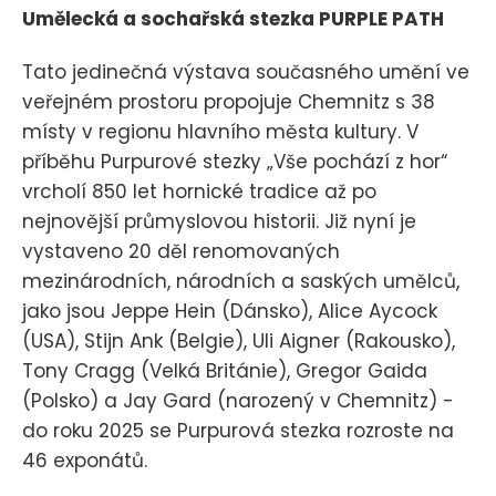
Umělecká a sochařská stezka PURPLE PATH
Tato jedinečná výstava současného umění ve
veřejném prostoru propojuje Chemnitz s 38
místy v regionu hlavního města kultury. V
příběhu Purpurové stezky „Vše pochází z hor“
vrcholí 850 let hornické tradice až po
nejnovější průmyslovou historii. Již nyní je
vystaveno 20 děl renomovaných
mezinárodních, národních a saských umělců,
jako jsou Jeppe Hein (Dánsko), Alice Aycock
(USA), Stijn Ank (Belgie), Uli Aigner (Rakousko),
Tony Cragg (Velká Británie), Gregor Gaida
(Polsko) a Jay Gard (narozený v Chemnitz) -
do roku 2025 se Purpurová stezka rozroste na
46 exponátů.