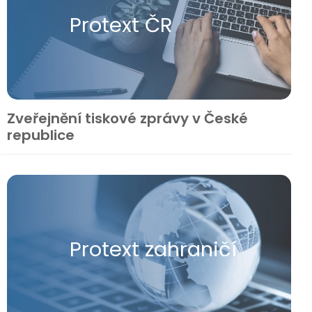
Protext ČR
Zveřejnění tiskové zprávy v České
republice
Protext zahraničí