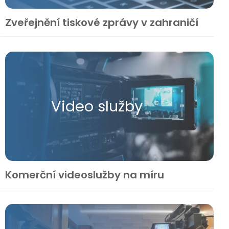
Zveřejnění tiskové zprávy v zahraničí
Video služby
Komerční videoslužby na míru