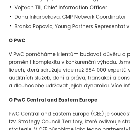
Vojtěch Till, Chief Information Officer
Dana Inkarbekova, CMP Network Coordinator
Branko Popovic, Young Partners Representativ
O PwC
V PwC pomáháme klientům budovat důvěru a pos
proměnit komplexitu v konkurenční výhodu. Jsm
lidech, která sdružuje více než 364 000 expertů v
auditních služeb, daní a práva, transakcí a con
a dlouhodobě udržovat jejich dynamiku. Více i
O PwC Central and Eastern Europe
PwC Central and Eastern Europe (CEE) je součástí
tzv. Strategy Council Territory, které ovlivňuje 
strategie. V CEE působíme jako jedno partnerstv