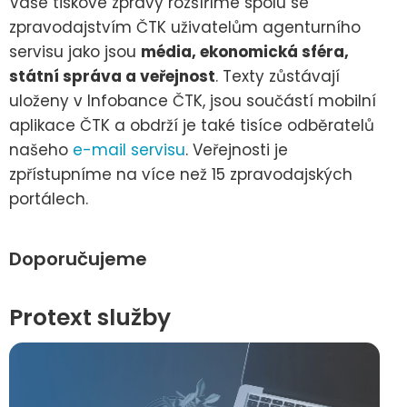
Vaše tiskové zprávy rozšíříme spolu se
zpravodajstvím ČTK uživatelům agenturního
servisu jako jsou
média, ekonomická sféra,
státní správa a veřejnost
. Texty zůstávají
uloženy v Infobance ČTK, jsou součástí mobilní
aplikace ČTK a obdrží je také tisíce odběratelů
našeho
e-mail servisu
. Veřejnosti je
zpřístupníme na více než 15 zpravodajských
portálech.
Doporučujeme
Protext služby