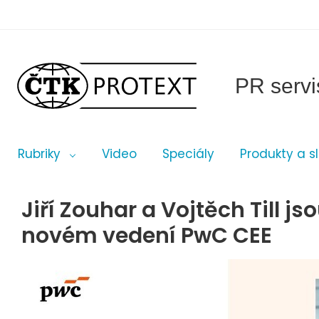
PR servi
Rubriky
Video
Speciály
Produkty a s
Jiří Zouhar a Vojtěch Till js
novém vedení PwC CEE