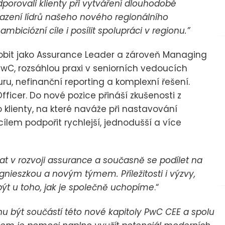
orovali klienty při vytváření dlouhodobé
azení lídrů našeho nového regionálního
ciózní cíle i posílit spolupráci v regionu.”
sobit jako Assurance Leader a zároveň Managing
 PwC, rozsáhlou praxi v seniorních vedoucích
ru, nefinanční reporting a komplexní řešení.
Officer. Do nové pozice přináší zkušenosti z
klienty, na které naváže při nastavování
ílem podpořit rychlejší, jednodušší a více
t v rozvoji assurance a současně se podílet na
gnieszkou a novým týmem. Příležitosti i výzvy,
 být u toho, jak je společně uchopíme
.“
u být součástí této nové kapitoly PwC CEE a spolu