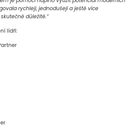
ílem je pomoci naplno využít potenciál moderních
govala rychleji, jednodušeji a ještě více
 skutečně důležité.“
 lídři:
Partner
er