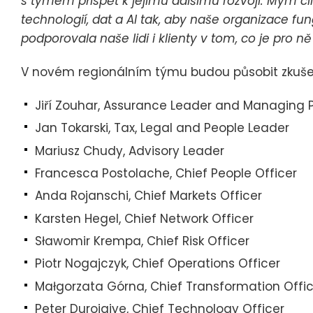
s týmem přispět k jejímu dalšímu rozvoji. Mým c
technologií, dat a AI tak, aby naše organizace fun
podporovala naše lidi i klienty v tom, co je pro ně
V novém regionálním týmu budou působit zkušení
Jiří Zouhar, Assurance Leader and Managing 
Jan Tokarski, Tax, Legal and People Leader
Mariusz Chudy, Advisory Leader
Francesca Postolache, Chief People Officer
Anda Rojanschi, Chief Markets Officer
Karsten Hegel, Chief Network Officer
Sławomir Krempa, Chief Risk Officer
Piotr Nogajczyk, Chief Operations Officer
Małgorzata Górna, Chief Transformation Offic
Peter Durojaiye, Chief Technology Officer