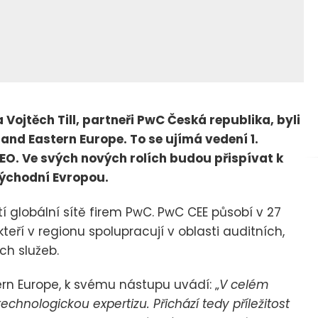
a Vojtěch Till, partneři PwC Česká republika, byli
and Eastern Europe. To se ujímá vedení 1.
EO. Ve svých nových rolích budou přispívat k
 východní Evropou.
í globální sítě firem PwC. PwC CEE působí v 27
teří v regionu spolupracují v oblasti auditních,
ch služeb.
rn Europe, k svému nástupu uvádí: „
V celém
chnologickou expertizu. Přichází tedy příležitost