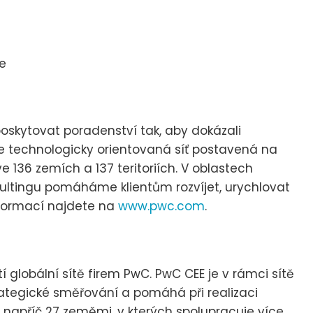
e
kytovat poradenství tak, aby dokázali
e technologicky orientovaná síť postavená na
e 136 zemích a 137 teritoriích. V oblastech
sultingu pomáháme klientům rozvíjet, urychlovat
nformací najdete na
www.pwc.com
.
 globální sítě firem PwC. PwC CEE je v rámci sítě
strategické směřování a pomáhá při realizaci
í napříč 27 zeměmi, v kterých spolupracuje více