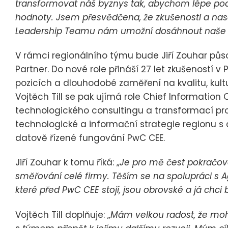
transformovat náš byznys tak, abychom lépe podp
hodnoty. Jsem přesvědčena, že zkušenosti a nas
Leadership Teamu nám umožní dosáhnout naše ambi
V rámci regionálního týmu bude Jiří Zouhar pů
Partner. Do nové role přináší 27 let zkušeností v
pozicích a dlouhodobé zaměření na kvalitu, kultu
Vojtěch Till se pak ujímá role Chief Information 
technologického consultingu a transformací pro 
technologické a informační strategie regionu s c
datově řízené fungování PwC CEE.
Jiří Zouhar k tomu říká: „
Je pro mě čest pokračova
směřování celé firmy. Těším se na spolupráci s A
které před PwC CEE stojí, jsou obrovské a já chci
Vojtěch Till doplňuje: „
Mám velkou radost, že moh