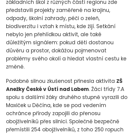
základních škol z různých částí regionu zde
představili projekty zaměřené na krajinu,
odpady, školní zahrady, péči o zeleň,
biodiverzitu i vztah k místu, kde žijí. Setkání
nebylo jen přehlídkou aktivit, ale také
důležitým signálem: pokud děti dostanou
důvěru a prostor, dokážou pojmenovat
problémy svého okolí a hledat vlastní cestu ke
změně.
Podobně silnou zkušenost přinesla aktivita
ZŠ
Anežky České v Ústí nad Labem
. Žáci třídy 7.A
spolu s dalšími žáky druhého stupně vyrazili do
Maxiček u Děčína, kde se pod vedením
ochránce přírody zapojili do přenosu
obojživelníků přes silnici. Společně bezpečně
přemístili 254 obojživelníků, z toho 250 ropuch