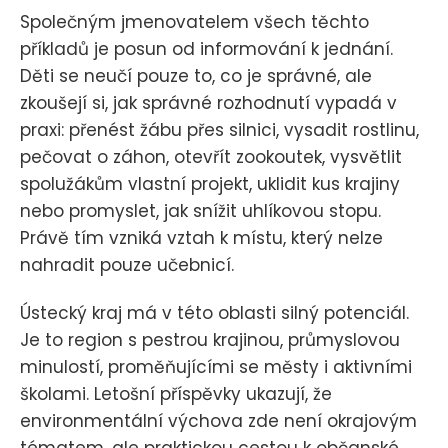
Společným jmenovatelem všech těchto
příkladů je posun od informování k jednání.
Děti se neučí pouze to, co je správné, ale
zkoušejí si, jak správné rozhodnutí vypadá v
praxi: přenést žábu přes silnici, vysadit rostlinu,
pečovat o záhon, otevřít zookoutek, vysvětlit
spolužákům vlastní projekt, uklidit kus krajiny
nebo promyslet, jak snížit uhlíkovou stopu.
Právě tím vzniká vztah k místu, který nelze
nahradit pouze učebnicí.
Ústecký kraj má v této oblasti silný potenciál.
Je to region s pestrou krajinou, průmyslovou
minulostí, proměňujícími se městy i aktivními
školami. Letošní příspěvky ukazují, že
environmentální výchova zde není okrajovým
tématem, ale praktickou cestou k občanské