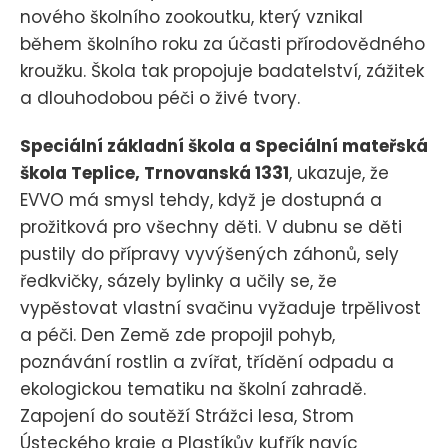
nového školního zookoutku, který vznikal
během školního roku za účasti přírodovědného
kroužku. Škola tak propojuje badatelství, zážitek
a dlouhodobou péči o živé tvory.
Speciální základní škola a Speciální mateřská
škola Teplice, Trnovanská 1331
, ukazuje, že
EVVO má smysl tehdy, když je dostupná a
prožitková pro všechny děti. V dubnu se děti
pustily do přípravy vyvýšených záhonů, sely
ředkvičky, sázely bylinky a učily se, že
vypěstovat vlastní svačinu vyžaduje trpělivost
a péči. Den Země zde propojil pohyb,
poznávání rostlin a zvířat, třídění odpadu a
ekologickou tematiku na školní zahradě.
Zapojení do soutěží Strážci lesa, Strom
Ústeckého kraje a Plastíkův kufřík navíc