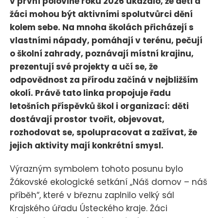
v první polovině roku 2026 ukázalo, že děti a
žáci mohou být aktivními spolutvůrci dění
kolem sebe. Na mnoha školách přicházejí s
vlastními nápady, pomáhají v terénu, pečují
o školní zahrady, poznávají místní krajinu,
prezentují své projekty a učí se, že
odpovědnost za přírodu začíná v nejbližším
okolí. Právě tato linka propojuje řadu
letošních příspěvků škol i organizací: děti
dostávají prostor tvořit, objevovat,
rozhodovat se, spolupracovat a zažívat, že
jejich aktivity mají konkrétní smysl.
Výrazným symbolem tohoto posunu bylo
Žákovské ekologické setkání „Náš domov – náš
příběh“, které v březnu zaplnilo velký sál
Krajského úřadu Ústeckého kraje. Žáci