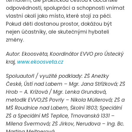
odpovědnosti, spolupráci a schopnosti vnímat
vlastní okolí jako místo, které stojí za péči.
Pokud děti dostanou prostor, dokážou být
nejen účastníky, ale skutečnými hybateli
změny.
Autor: Ekoosvěta, Koordinátor EVVO pro Ústecký
kraj,
www.ekoosveta.cz
Spoluautoři / využité podklady: ZŠ Anežky
České, Ústí nad Labem – Mgr. Jana Střížková; ZŠ
Hrob – A. Krížová / Mgr. Lenka Grundová,
metodik EVVO;ZŠ Povrly – Nikola Müllerová; ZŠ a
MŠ Roudnice nad Labem, Školní 1803; Speciální
ZŠ a Speciální MŠ Teplice, Trnovanská 1331 –
Milena Švermová; ZŠ Jirkov, Nerudova – Ing. Bc.
Martina Meitnerová.