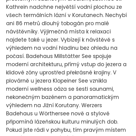
Kathrein nadchne největší vodní plochou ze
všech termálních lázní v Korutanech. Nechybí
ani 86 metrů dlouhý tobogán pro malé
návštěvníky. Výjimečná místa k relaxaci
najdete také u jezer. Vybízejí k návštěvě s
výhledem na vodní hladinu bez ohledu na
počasí. Badehaus Millstätter See spojuje
moderní architekturu, přímý vstup do jezera a
klidové zóny uprostřed překrásné krajiny. V
plovárně u jezera Klopeiner See vznikla
moderní wellness oáza se šesti saunami,
nekonečným bazénem a panoramatickým
výhledem na Jižní Korutany. Werzers
Badehaus u Wörthersee nově a stylově
připomíná lázeňskou kulturu minulých dob.
Pokud jste rádi v pohybu, tím pravým místem