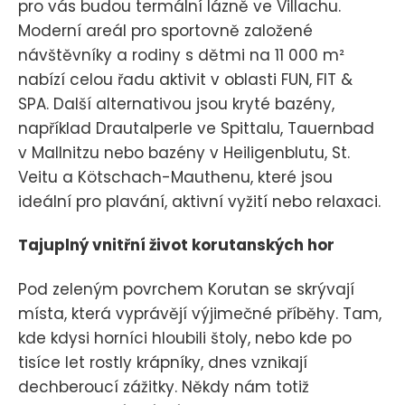
pro vás budou termální lázně ve Villachu.
Moderní areál pro sportovně založené
návštěvníky a rodiny s dětmi na 11 000 m²
nabízí celou řadu aktivit v oblasti FUN, FIT &
SPA. Další alternativou jsou kryté bazény,
například Drautalperle ve Spittalu, Tauernbad
v Mallnitzu nebo bazény v Heiligenblutu, St.
Veitu a Kötschach-Mauthenu, které jsou
ideální pro plavání, aktivní vyžití nebo relaxaci.
Tajuplný vnitřní život korutanských hor
Pod zeleným povrchem Korutan se skrývají
místa, která vyprávějí výjimečné příběhy. Tam,
kde kdysi horníci hloubili štoly, nebo kde po
tisíce let rostly krápníky, dnes vznikají
dechberoucí zážitky. Někdy nám totiž