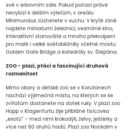
své v erbovním sále. Pokud počasí právě
nevybízí k delším výletům, v areálu
Minimundus zůstanete v suchu. V kryté zóně
najdete miniaturní železnici, vesmírné kino,
interaktivní stanoviště a mnoho překvapení
pro malé i velké světoběžníky včetně mostu
Golden Gate Bridge a katedrály sv. Štěpána.
ZOO - plazi, ptáci a fascinující druhová
rozmanitost
Mimo obory a dětské zoo se v Korutanech
nachází výjimečná místa, na kterých se ke
zvířatům dostanete na dotek ruky. V plazí zoo
Happ v Klagenfurtu žije přibližně tisícovka
„exotů“ – mezi nimi krokodýli, želvy, ještěrky a
více než 60 druhů hadů. Plazí zoo Nockalm v