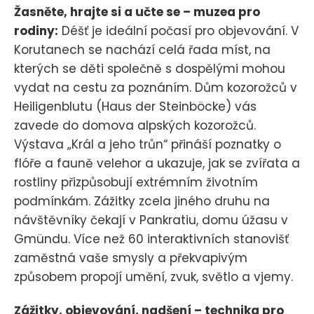
Žasněte, hrajte si a učte se – muzea pro
rodiny:
Déšť je ideální počasí pro objevování. V
Korutanech se nachází celá řada míst, na
kterých se děti společně s dospělými mohou
vydat na cestu za poznáním. Dům kozorožců v
Heiligenblutu (Haus der Steinböcke) vás
zavede do domova alpských kozorožců.
Výstava „Král a jeho trůn“ přináší poznatky o
flóře a fauně velehor a ukazuje, jak se zvířata a
rostliny přizpůsobují extrémním životním
podmínkám. Zážitky zcela jiného druhu na
návštěvníky čekají v Pankratiu, domu úžasu v
Gmündu. Více než 60 interaktivních stanovišť
zaměstná vaše smysly a překvapivým
způsobem propojí umění, zvuk, světlo a vjemy.
Zážitky, objevování, nadšení – technika pro