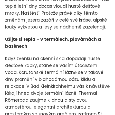
teplé letní dny občas vloudí husté dešťové
mraky. Naštěstí. Protože právě díky těmto
změnám jezera zazáří v celé své kráse, alpské
louky vykvetou a lesy se nádherně zazelenají.
Užijte si tepla – v termálech, plovárnách a
bazénech
Když zvenku na okenní skla dopadají husté
dešťové kapky, stane se vaším útočištěm
voda. Korutanské termální lázně se v takové
dny promění v blahodárnou oázu klidu a
relaxace. V Bad Kleinkirchheimu vás k návštěvě
lákají hned dvoje termální lázně. Thermal
Römerbad zaujme klidnou a stylovou
atmosférou, elegantní architekturou a
prostorným saunovým areálem, zatímco St.