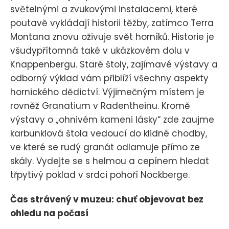
světelnými a zvukovými instalacemi, které
poutavě vykládají historii těžby, zatímco Terra
Montana znovu oživuje svět horníků. Historie je
všudypřítomná také v ukázkovém dolu v
Knappenbergu. Staré štoly, zajímavé výstavy a
odborný výklad vám přiblíží všechny aspekty
hornického dědictví. Výjimečným místem je
rovněž Granatium v Radentheinu. Kromě
výstavy o „ohnivém kameni lásky“ zde zaujme
karbunklová štola vedoucí do klidné chodby,
ve které se rudý granát odlamuje přímo ze
skály. Vydejte se s helmou a cepínem hledat
třpytivý poklad v srdci pohoří Nockberge.
Čas strávený v muzeu: chuť objevovat bez
ohledu na počasí