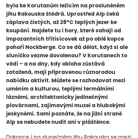
byla ke Korutanům ležícím na prosluněném
jihu Rakouska štědrá. Uprostřed Alp čeká
záplava čistých, až 28°C teplých jezer ke
koupání. Najdete tu i hory, které sahají od
impozantních třítisícovek až po oblé kopce
pohoří Nockberge. Co se dá dělat, když si ale
sluníčko vezme dovolenou? V Korutanech to
vědí – a na dny, kdy obloha zůstává
zatažená, mají připravenou různorodou
nabídku aktivit. Můžete se rozhodovat mezi
uměním a kulturou, teplými termálními
lázněmi, architektonicky jedinečnými
plovárnami, zajímavými muzei a hlubokými
jeskyněmi. Sami poznáte, že na jižní straně
Alp se nebudete nudit ani v pláštěnce.
Dokonce i na slunečném jihu Rakouska se mezi