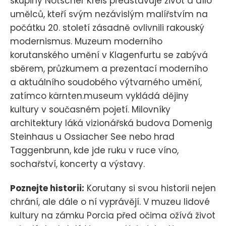
skupiny Nötscher Kreis představuje život a dílo
umělců, kteří svým nezávislým malířstvím na
počátku 20. století zásadně ovlivnili rakouský
modernismus. Muzeum moderního
korutanského umění v Klagenfurtu se zabývá
sběrem, průzkumem a prezentací moderního
a aktuálního soudobého výtvarného umění,
zatímco kärnten.museum vykládá dějiny
kultury v současném pojetí. Milovníky
architektury láká vizionářská budova Domenig
Steinhaus u Ossiacher See nebo hrad
Taggenbrunn, kde jde ruku v ruce víno,
sochařství, koncerty a výstavy.
Poznejte historii:
Korutany si svou historii nejen
chrání, ale dále o ní vyprávějí. V muzeu lidové
kultury na zámku Porcia před očima ožívá život