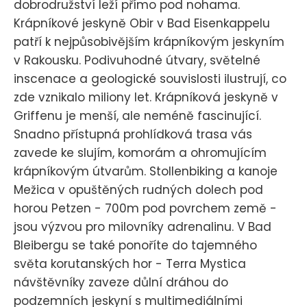
dobrodružství leží přímo pod nohama.
Krápníkové jeskyně Obir v Bad Eisenkappelu
patří k nejpůsobivějším krápníkovým jeskyním
v Rakousku. Podivuhodné útvary, světelné
inscenace a geologické souvislosti ilustrují, co
zde vznikalo miliony let. Krápníková jeskyně v
Griffenu je menší, ale neméně fascinující.
Snadno přístupná prohlídková trasa vás
zavede ke slujím, komorám a ohromujícím
krápníkovým útvarům. Stollenbiking a kanoje
Mežica v opuštěných rudných dolech pod
horou Petzen - 700m pod povrchem země -
jsou výzvou pro milovníky adrenalinu. V Bad
Bleibergu se také ponoříte do tajemného
světa korutanských hor - Terra Mystica
návštěvníky zaveze důlní dráhou do
podzemních jeskyní s multimediálními