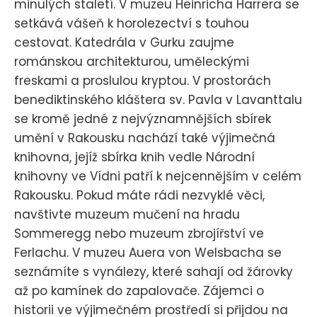
minulých staletí. V muzeu Heinricha Harrera se
setkává vášeň k horolezectví s touhou
cestovat. Katedrála v Gurku zaujme
románskou architekturou, uměleckými
freskami a proslulou kryptou. V prostorách
benediktinského kláštera sv. Pavla v Lavanttalu
se kromě jedné z nejvýznamnějších sbírek
umění v Rakousku nachází také výjimečná
knihovna, jejíž sbírka knih vedle Národní
knihovny ve Vídni patří k nejcennějším v celém
Rakousku. Pokud máte rádi nezvyklé věci,
navštivte muzeum mučení na hradu
Sommeregg nebo muzeum zbrojířství ve
Ferlachu. V muzeu Auera von Welsbacha se
seznámíte s vynálezy, které sahají od žárovky
až po kamínek do zapalovače. Zájemci o
historii ve výjimečném prostředí si přijdou na