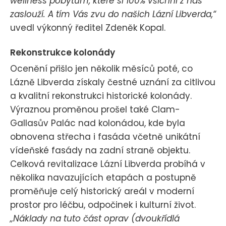
wellness pobytům, které si 100% všichni z nás
zaslouží. A tím Vás zvu do našich Lázní Libverda,“
uvedl výkonný ředitel Zdeněk Kopal.
Rekonstrukce kolonády
Ocenění přišlo jen několik měsíců poté, co
Lázně Libverda získaly čestné uznání za citlivou
a kvalitní rekonstrukci historické kolonády.
Výraznou proměnou prošel také Clam-
Gallasův Palác nad kolonádou, kde byla
obnovena střecha i fasáda včetně unikátní
vídeňské fasády na zadní straně objektu.
Celková revitalizace Lázní Libverda probíhá v
několika navazujících etapách a postupně
proměňuje celý historický areál v moderní
prostor pro léčbu, odpočinek i kulturní život.
„Náklady na tuto část oprav (dvoukřídlá