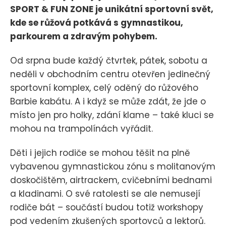
SPORT & FUN ZONE je unikátní sportovní svět,
kde se růžová potkává s gymnastikou,
parkourem a zdravým pohybem.
Od srpna bude každý čtvrtek, pátek, sobotu a
neděli v obchodním centru otevřen jedinečný
sportovní komplex, celý oděný do růžového
Barbie kabátu. A i když se může zdát, že jde o
místo jen pro holky, zdání klame – také kluci se
mohou na trampolínách vyřádit.
Děti i jejich rodiče se mohou těšit na plně
vybavenou gymnastickou zónu s molitanovým
doskočištěm, airtrackem, cvičebními bednami
a kladinami. O své ratolesti se ale nemusejí
rodiče bát – součástí budou totiž workshopy
pod vedením zkušených sportovců a lektorů.