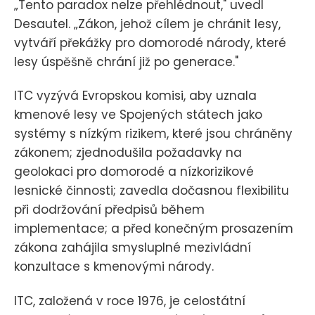
„Tento paradox nelze přehlédnout," uvedl
Desautel. „Zákon, jehož cílem je chránit lesy,
vytváří překážky pro domorodé národy, které
lesy úspěšně chrání již po generace."
ITC vyzývá Evropskou komisi, aby uznala
kmenové lesy ve Spojených státech jako
systémy s nízkým rizikem, které jsou chráněny
zákonem; zjednodušila požadavky na
geolokaci pro domorodé a nízkorizikové
lesnické činnosti; zavedla dočasnou flexibilitu
při dodržování předpisů během
implementace; a před konečným prosazením
zákona zahájila smysluplné mezivládní
konzultace s kmenovými národy.
ITC, založená v roce 1976, je celostátní