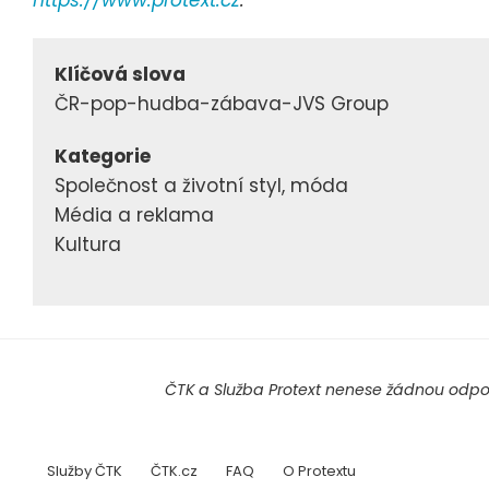
Klíčová slova
ČR-pop-hudba-zábava-JVS Group
Kategorie
Společnost a životní styl, móda
Média a reklama
Kultura
ČTK a Služba Protext nenese žádnou odpov
Služby ČTK
ČTK.cz
FAQ
O Protextu