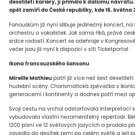
desetiletí kariéry, ji přimělo k dalšímu návrat
opět zamíří do České republiky, kde 16. května 
Fanouškům již nyní slibuje jedinečný koncert, na 
orchestru a vokalistek. Jak sama říká, právě česk
srdce radostí. Koncert se odehraje v Kongresov
večer jsou již nyní k dispozici v síti Ticketportal.
Ikona francouzského šansonu
Mireille Mathieu
patří již více než šest desetil
hudební scény. Charismatická zpěvačka s ikonic
generacemi i kontinenty a dodnes patří mezi o
Svoji cestu na vrchol odstartovala interpretací s
vybudovala vlastní nezaměnitelný repertoár. B
1200 písní ve 12 světových jazycích a prodala pře
zavedla do desítek zemí po celém světě a její po