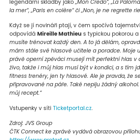
legendární skladby jako
„Mon Credo“, „La Palom
la mer“, „Paris en colère“ či „Non, je ne regrette ri
Když se jí novináři ptají, v čem spočívá tajemství
odpovídá
Mireille Mathieu
s typickou pokorou 
musíte trénovat každý den. A to já dělám, oprav
mám stále své hlasové učitele a poradce. Moje u
právě operní zpěváci musejí mít perfektní hlas v
živo, takže i můj hlas musí být v kondici, a s tí
fitness trenéry, jen ty hlasové. Ale je pravda, že
připravované na páře. Také nepiju žádný alkohol. 
můj recept.“
Vstupenky v síti
Ticketportal.cz
.
Zdroj: JVS Group
ČTK Connect ke zprávě vydává obrazovou přílohu, 
https://www.protext.cz
.