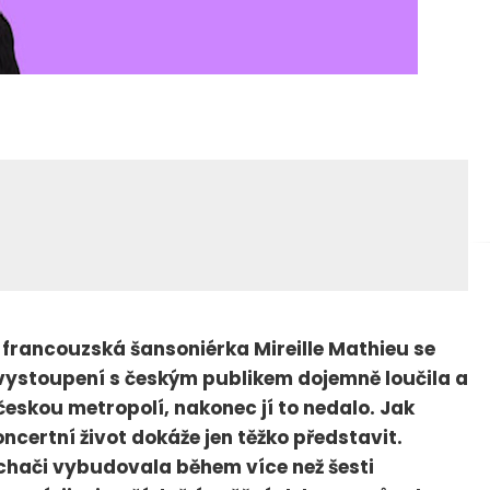
francouzská šansoniérka Mireille Mathieu se
 vystoupení s českým publikem dojemně loučila a
s českou metropolí, nakonec jí to nedalo. Jak
ncertní život dokáže jen těžko představit.
chači vybudovala během více než šesti