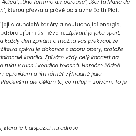
a Adieu“, „Une femme amoureuse“, „Santa Maria de
en
“, kterou převzala právě po slavné Edith Piaf.
 její dlouholeté kariéry a neutuchající energie,
a odzbrojujícím úsměvem:
„Zpívání je jako sport,
du každý den zpívám a možná vás překvapí, že
čitelka zpěvu je dokonce z oboru opery, protože
 dokonalé kondici. Zpívám vždy celý koncert na
m jde ruku v ruce i kondice tělesná. Nemám žádné
 se nepřejídám a jím téměř výhradně jídlo
Především ale dělám to, co miluji – zpívám. To je
která je k dispozici na adrese