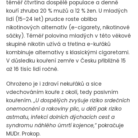
téměř čtvrtina dospělé populace a denně
kouří zhruba 20 % mužů a 12 % žen. U mladých
lidí (15–24 let) prudce roste obliba
nikotinových alternativ (e-cigarety, nikotinové
sáčky). Téměř polovina mladých v této věkové
skupině nikotin užívá a třetina e-kuřáků
kombinuje alternativy s klasickými cigaretami.
V důsledku kouření zemře v Česku přibližně 15
až 16 tisíc lidí ročně.
Ohroženo je i zdraví nekuřáků a sice
vdechováním kouře z okolí, tedy pasivním
kouřením.
„U dospělých zvyšuje riziko srdečních
onemocnění a rakoviny plic, u dětí pak riziko
astmatu, infekcí dolních dýchacích cest a
syndromu náhlého úmrtí kojence,“
pokračuje
MUDr. Prokop.