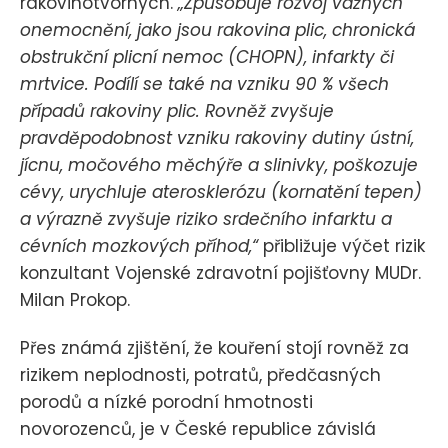
rakovinotvorných.
„Způsobuje rozvoj vážných
onemocnění, jako jsou rakovina plic, chronická
obstrukční plicní nemoc (CHOPN), infarkty či
mrtvice. Podílí se také na vzniku 90 % všech
případů rakoviny plic. Rovněž zvyšuje
pravděpodobnost vzniku rakoviny dutiny ústní,
jícnu, močového měchýře a slinivky, poškozuje
cévy, urychluje aterosklerózu (kornatění tepen)
a výrazně zvyšuje riziko srdečního infarktu a
cévních mozkových příhod,“
přibližuje výčet rizik
konzultant Vojenské zdravotní pojišťovny MUDr.
Milan Prokop.
Přes známá zjištění, že kouření stojí rovněž za
rizikem neplodnosti, potratů, předčasných
porodů a nízké porodní hmotnosti
novorozenců, je v České republice závislá