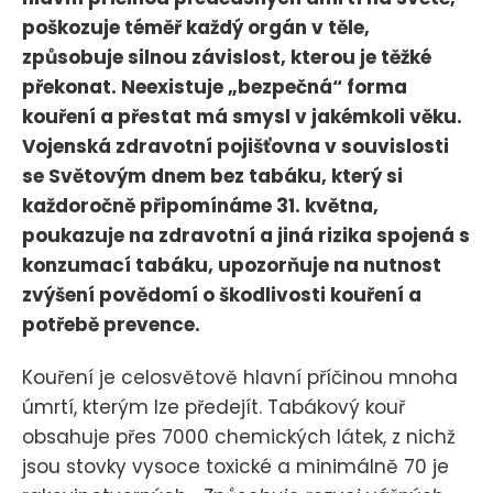
poškozuje téměř každý orgán v těle,
způsobuje silnou závislost, kterou je těžké
překonat. Neexistuje „bezpečná“ forma
kouření a přestat má smysl v jakémkoli věku.
Vojenská zdravotní pojišťovna v souvislosti
se Světovým dnem bez tabáku, který si
každoročně připomínáme 31. května,
poukazuje na zdravotní a jiná rizika spojená s
konzumací tabáku, upozorňuje na nutnost
zvýšení povědomí o škodlivosti kouření a
potřebě prevence.
Kouření je celosvětově hlavní příčinou mnoha
úmrtí, kterým lze předejít. Tabákový kouř
obsahuje přes 7000 chemických látek, z nichž
jsou stovky vysoce toxické a minimálně 70 je