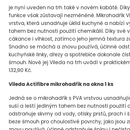
je nyní uveden na trh také v novém kabátě. Díky
funkce však zůstavají nezměněné. Mikrohadřík Vil
vrstva, která usnadňuje úklid kuchyně a nabízí vý
tahem bez nutnosti použití chemikálií. Díky své v
cákance i vlhkost, zatímco jeho jemná textura za
Snadno se máchá a znovu používá, účinně odstr
kuchyňské linky, dřezy a spotřebiče dokonale čist
šmouh. Nově jej Vileda na trh uvádí v praktic
132,90 Kč.
Vileda Actifibre mikrohadřík na okna 1 ks
Jedná se o mikrohadřík s PVA vrstvou usnadňující č
suší a leští jediným tahem bez nutnosti použití 
odstraňuje skvrny od vody, otisky prstů, prach i
beze šmouh pro choulostivé povrchy, jako jsou 
znovu používá, účinně odstraňuje špínu i nečis