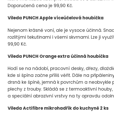
Doporučená cena je 99,90 Kč.
Vileda PUNCH Apple víceúčelová houbička
Nejenom krásně voní, ale je vysoce účinná. Snad
rozlitými tekutinami i všemi skvrnami. Lze ji vyu
99,90 Kč.
Vileda PUNCH Orange extra účinná houbička
Hodí se na nádobí, pracovní desky, dřezy, dlaždi
kde si špína začne příliš věřit. Dále na připálen
drsná ke špíně, jemná k povrchům a neobvykle př
plechy z trouby. Skládá se z termoaktivní houby
a speciální abrazivní vrstvy na ty opravdu odol
Vileda Actifibre mikrohadřík do kuchyně 2 ks