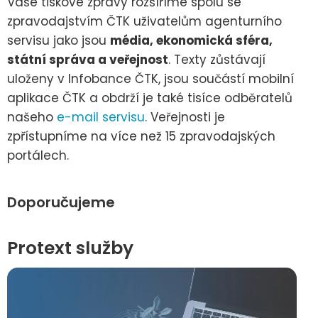
Vaše tiskové zprávy rozšíříme spolu se
zpravodajstvím ČTK uživatelům agenturního
servisu jako jsou
média, ekonomická sféra,
státní správa a veřejnost
. Texty zůstávají
uloženy v Infobance ČTK, jsou součástí mobilní
aplikace ČTK a obdrží je také tisíce odběratelů
našeho
e-mail servisu
. Veřejnosti je
zpřístupníme na více než 15 zpravodajských
portálech.
Doporučujeme
Protext služby