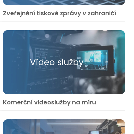
Zveřejnění tiskové zprávy v zahraničí
Video služby
Komerční videoslužby na míru