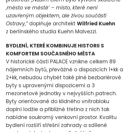
‚město ve městě‘ – místo, které není
uzavřeným objektem, ale živou součástí
Ostravy,“
doplňuje architekt
Wilfried Kuehn
z berlínského studia Kuehn Malvezzi.
BYDLENÍ, KTERÉ KOMBINUJE HISTORII S
KOMFORTEM SOUČASNÉHO MĚSTA
V historické části PALACE vznikne celkem 89
nájemních bytů, převážně o dispozicích 1+kk a
2+kk, nebudou chybět také plně bezbariérové
byty s upravenými dispozicemi a 3
mezonetové jednotky v nejvyšších patrech.
Byty orientované do klidného vnitrobloku
doplní lodžie a přibližně třetina z nich tak
nabídne soukromý venkovní prostor. Kvalitu
bydlení rozšíří střešní zahrady a sdílené