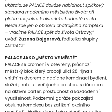
ukázala, že PALACE dokáže nabídnout špičkový
standard moderního městského života při
plném respektu k historické hodnotě místa.
Nejde zde jen o obnovu chátrajícího komplexu
– vracíme PALACE zpět do života Ostravy,“
uvádí
Zuzana Bajgarová
, ředitelka skupiny
ANTRACIT.
PALACE JAKO „MĚSTO VE MĚSTĚ“
PALACE se promění v otevřený, průchozí
městský blok, který propojí ulici 28. října s
vnitřním dvorem a nabídne kombinaci bydlení,
služeb, hotelu i veřejného prostoru s důrazem
na aktivní parter, prostupnost a každodenní
využitelnost. Podzemní garáže pak zajistí
obsluhu komplexu bez zatížení okolního
prostředí.
„Naším cílem bylo vytvořit skutečné