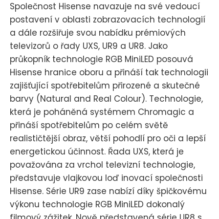
Společnost Hisense navazuje na své vedoucí
postavení v oblasti zobrazovacích technologií
a dále rozšiřuje svou nabídku prémiových
televizorů o řady UXS, UR9 a UR8. Jako
průkopník technologie RGB MiniLED posouvá
Hisense hranice oboru a přináší tak technologii
zajišťující spotřebitelům přirozené a skutečné
barvy (Natural and Real Colour). Technologie,
která je poháněná systémem Chromagic a
přináší spotřebitelům po celém světě
realističtější obraz, větší pohodlí pro oči a lepší
energetickou účinnost. Řada UXS, která je
považována za vrchol televizní technologie,
představuje vlajkovou loď inovací společnosti
Hisense. Série UR9 zase nabízí díky špičkovému
výkonu technologie RGB MiniLED dokonalý
filmový zážitek. Nově představená série UR8 s