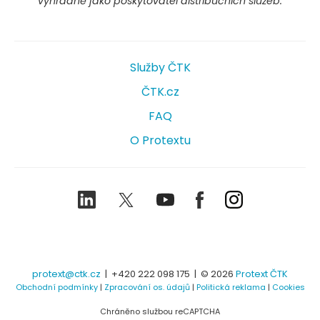
výhradně jako poskytovatel distribučních služeb.
Služby ČTK
ČTK.cz
FAQ
O Protextu
LinkedIn
Twitter
Youtube
Facebook
Instagram
protext@ctk.cz
|
+420 222 098 175
| © 2026
Protext ČTK
Obchodní podmínky
|
Zpracování os. údajů
|
Politická reklama
|
Cookies
Chráněno službou reCAPTCHA