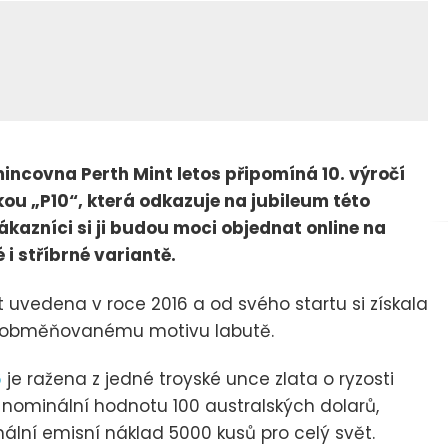
incovna Perth Mint letos připomíná 10. výročí
kou „P10“, která odkazuje na jubileum této
zákazníci si ji budou moci objednat online na
 i stříbrné variantě.
 uvedena v roce 2016 a od svého startu si získala
ně obměňovanému motivu labutě.
6
je ražena z jedné troyské unce zlata o ryzosti
í nominální hodnotu 100 australských dolarů,
ální emisní náklad 5000 kusů pro celý svět.