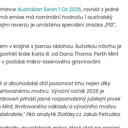
ní mince
Australian Swan 1 Oz 2026
, rovněž z jedné
íbrná emise má nominální hodnotu 1 australský
jím reverzu je umístěna speciální značka „P10“,
em v krajině s jasnou oblohou. Autorkou návrhu je
ortrét krále Karla III. od Dana Thorna. Perth Mint
k v podobě mikro-laserového gravírování
ré si dlouhodobě drží pozornost trhu nejen díky
měňovanému motivu. Výroční ročník 2026 je
 zároveň přináší jasně rozpoznatelný jubilejní prvek
 Mint, limitovaného nákladu a výročního motivu
 sběratele,“
říká analytik Zlaťáky.cz Jakub Petruška.
nabídku investičních mincí, které stojí na spojení