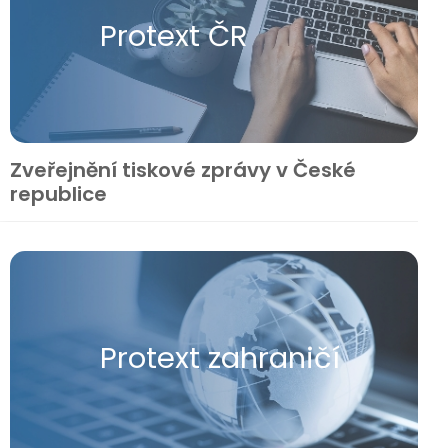
Protext ČR
Zveřejnění tiskové zprávy v České
republice
Protext zahraničí