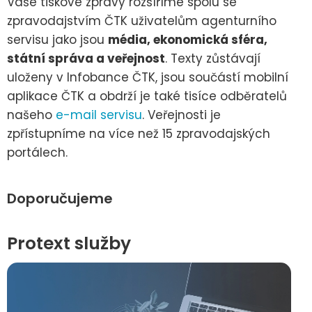
Vaše tiskové zprávy rozšíříme spolu se
zpravodajstvím ČTK uživatelům agenturního
servisu jako jsou
média, ekonomická sféra,
státní správa a veřejnost
. Texty zůstávají
uloženy v Infobance ČTK, jsou součástí mobilní
aplikace ČTK a obdrží je také tisíce odběratelů
našeho
e-mail servisu
. Veřejnosti je
zpřístupníme na více než 15 zpravodajských
portálech.
Doporučujeme
Protext služby