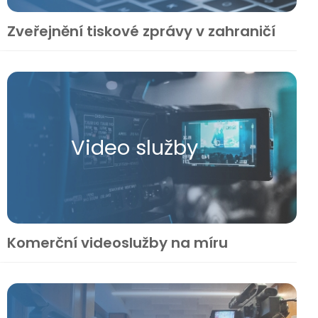
Zveřejnění tiskové zprávy v zahraničí
Video služby
Komerční videoslužby na míru