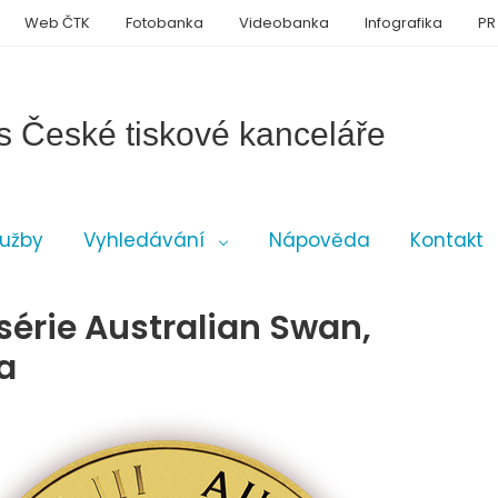
Web ČTK
Fotobanka
Videobanka
Infografika
PR
s České tiskové kanceláře
lužby
Vyhledávání
Nápověda
Kontakt
 série Australian Swan,
a