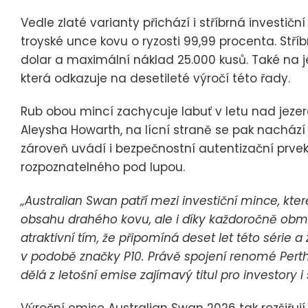
Vedle zlaté varianty přichází i stříbrná investič
troyské unce kovu o ryzosti 99,99 procenta. Stř
dolar a maximální náklad 25.000 kusů. Také na je
která odkazuje na desetileté výročí této řady.
Rub obou mincí zachycuje labuť v letu nad jezer
Aleysha Howarth, na lícní straně se pak nachází p
zároveň uvádí i bezpečnostní autentizační prve
rozpoznatelného pod lupou.
„Australian Swan patří mezi investiční mince, kte
obsahu drahého kovu, ale i díky každoročně ob
atraktivní tím, že připomíná deset let této série a
v podobě značky P10. Právě spojení renomé Perth
dělá z letošní emise zajímavý titul pro investory i
Výroční emise Australian Swan 2026 tak rozšiřují 