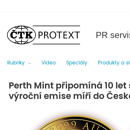
PR servi
Rubriky
Video
Speciály
Produkty a s
Perth Mint připomíná 10 let
výroční emise míří do Česk