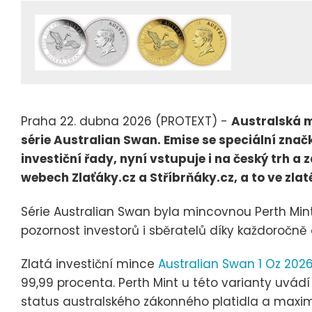
Praha 22. dubna 2026 (PROTEXT) -
Australská m
série Australian Swan. Emise se speciální znač
investiční řady, nyní vstupuje i na český trh a 
webech Zlaťáky.cz a Stříbrňáky.cz, a to ve zlaté
Série Australian Swan byla mincovnou Perth Mint
pozornost investorů i sběratelů díky každoroč
Zlatá investiční mince
Australian Swan 1 Oz 202
99,99 procenta. Perth Mint u této varianty uvád
status australského zákonného platidla a maxim