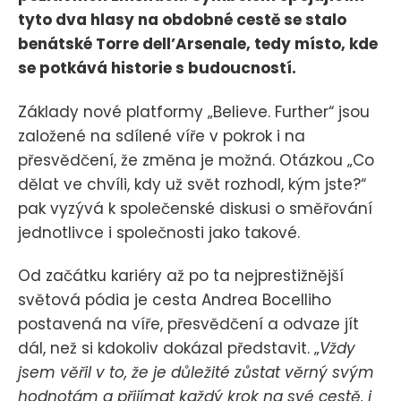
tyto dva hlasy na obdobné cestě se stalo
benátské Torre dell’Arsenale, tedy místo, kde
se potkává historie s budoucností.
Základy nové platformy „Believe. Further“ jsou
založené na sdílené víře v pokrok i na
přesvědčení, že změna je možná. Otázkou „Co
dělat ve chvíli, kdy už svět rozhodl, kým jste?“
pak vyzývá k společenské diskusi o směřování
jednotlivce i společnosti jako takové.
Od začátku kariéry až po ta nejprestižnější
světová pódia je cesta Andrea Bocelliho
postavená na víře, přesvědčení a odvaze jít
dál, než si kdokoliv dokázal představit. „
Vždy
jsem věřil v to, že je důležité zůstat věrný svým
hodnotám a přijímat každý krok na své cestě, i