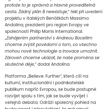
protože to je správná a hlavně proveditelná
cesta. Žádný plán B neexistuje
,“ řekl při uvedení
projektu v italských Benátkách Massimo
Andolina, prezident pro region Evropy ve
společnosti Philip Morris International.
„
Zahájením partnerství s Andreou Bocellim
chceme zvýšit povědomí o tom, co všechno
mohou nové technologie a inovace umožnit.
Zároveň chceme ukázat, že naše proměna se
skutečně děje
,“ dodal Andolina.
Platforma „Believe. Further“, která cílí na
kulturní, institucionální i podnikatelské
publikum napříč Evropou, se bude postupně
rozvíjet spolu s tím, jak se bude vyvíjet i
veřejná debata. Odráží společný pohled na
budoucnost i přesvědčení, že má smysl