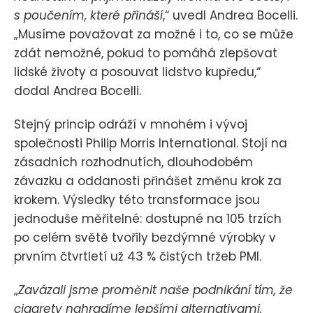
s poučením, které přináší
,“ uvedl Andrea Bocelli.
„Musíme považovat za možné i to, co se může
zdát nemožné, pokud to pomáhá zlepšovat
lidské životy a posouvat lidstvo kupředu,“
dodal Andrea Bocelli.
Stejný princip odráží v mnohém i vývoj
společnosti Philip Morris International. Stojí na
zásadních rozhodnutích, dlouhodobém
závazku a oddanosti přinášet změnu krok za
krokem. Výsledky této transformace jsou
jednoduše měřitelné: dostupné na 105 trzích
po celém světě tvořily bezdýmné výrobky v
prvním čtvrtletí už 43 % čistých tržeb PMI.
„
Zavázali jsme proměnit naše podnikání tím, že
cigarety nahradíme lepšími alternativami,