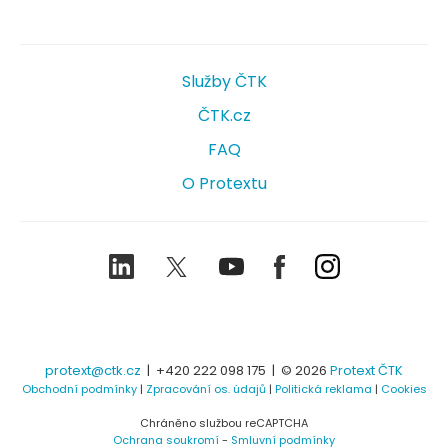
Služby ČTK
ČTK.cz
FAQ
O Protextu
LinkedIn
Twitter
Youtube
Facebook
Instagram
protext@ctk.cz
|
+420 222 098 175
| © 2026
Protext ČTK
Obchodní podmínky
|
Zpracování os. údajů
|
Politická reklama
|
Cookies
Chráněno službou reCAPTCHA
Ochrana soukromí
-
Smluvní podmínky