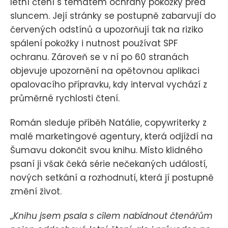
letní čtení s tématem ochrany pokožky před
sluncem. Její stránky se postupně zabarvují do
červených odstínů a upozorňují tak na riziko
spálení pokožky i nutnost používat SPF
ochranu. Zároveň se v ní po 60 stranách
objevuje upozornění na opětovnou aplikaci
opalovacího přípravku, kdy interval vychází z
průměrné rychlosti čtení.
Román sleduje příběh Natálie, copywriterky z
malé marketingové agentury, která odjíždí na
Šumavu dokončit svou knihu. Místo klidného
psaní ji však čeká série nečekaných událostí,
nových setkání a rozhodnutí, která jí postupně
změní život.
„
Knihu jsem psala s cílem nabídnout čtenářům