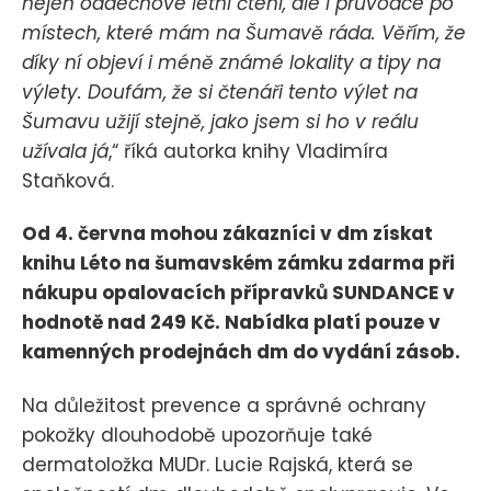
nejen oddechové letní čtení, ale i průvodce po
místech, které mám na Šumavě ráda. Věřím, že
díky ní objeví i méně známé lokality a tipy na
výlety. Doufám, že si čtenáři tento výlet na
Šumavu užijí stejně, jako jsem si ho v reálu
užívala já
,“ říká autorka knihy Vladimíra
Staňková.
Od 4. června mohou zákazníci v dm získat
knihu Léto na šumavském zámku zdarma při
nákupu opalovacích přípravků SUNDANCE v
hodnotě nad 249 Kč. Nabídka platí pouze v
kamenných prodejnách dm do vydání zásob.
Na důležitost prevence a správné ochrany
pokožky dlouhodobě upozorňuje také
dermatoložka MUDr. Lucie Rajská, která se