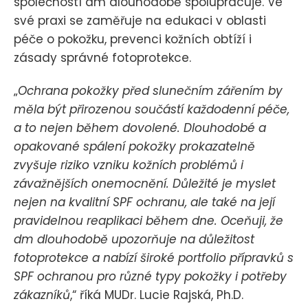
společností dm dlouhodobě spolupracuje. Ve
své praxi se zaměřuje na edukaci v oblasti
péče o pokožku, prevenci kožních obtíží i
zásady správné fotoprotekce.
„
Ochrana pokožky před slunečním zářením by
měla být přirozenou součástí každodenní péče,
a to nejen během dovolené. Dlouhodobé a
opakované spálení pokožky prokazatelně
zvyšuje riziko vzniku kožních problémů i
závažnějších onemocnění. Důležité je myslet
nejen na kvalitní SPF ochranu, ale také na její
pravidelnou reaplikaci během dne. Oceňuji, že
dm dlouhodobě upozorňuje na důležitost
fotoprotekce a nabízí široké portfolio přípravků s
SPF ochranou pro různé typy pokožky i potřeby
zákazníků
,“ říká MUDr. Lucie Rajská, Ph.D.