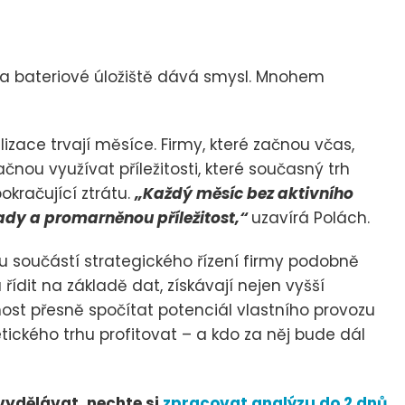
 bateriové úložiště dává smysl. Mnohem
lizace trvají měsíce. Firmy, které začnou včas,
začnou využívat příležitosti, které současný trh
kračující ztrátu.
„Každý měsíc bez aktivního
ady a promarněnou příležitost,“
uzavírá Polách.
 součástí strategického řízení firmy podobně
řídit na základě dat, získávají nejen vyšší
pnost přesně spočítat potenciál vlastního provozu
ického trhu profitovat – a kdo za něj bude dál
 vydělávat, nechte si
zpracovat analýzu do 2 dnů