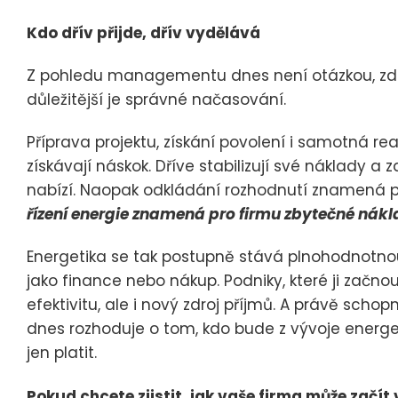
Kdo dřív přijde, dřív vydělává
Z pohledu managementu dnes není otázkou, zda
důležitější je správné načasování.
Příprava projektu, získání povolení i samotná rea
získávají náskok. Dříve stabilizují své náklady a 
nabízí. Naopak odkládání rozhodnutí znamená po
řízení energie znamená pro firmu zbytečné nákl
Energetika se tak postupně stává plnohodnotnou
jako finance nebo nákup. Podniky, které ji začnou 
efektivitu, ale i nový zdroj příjmů. A právě scho
dnes rozhoduje o tom, kdo bude z vývoje energet
jen platit.
Pokud chcete zjistit, jak vaše firma může začít