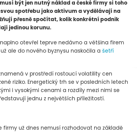
emusí být jen nutný náklad a české firmy si toho
í svou spotřebu jako aktivum a vydělávají na
ňují přesně spočítat, kolik konkrétní podnik
dají jedinou korunu.
 naplno otevřel teprve nedávno a většina firem
už ale do nového byznysu naskočila a
šetří
namená v prostředí rostoucí volatility cen
ené riziko. Energetický trh se v posledních letech
ými i vysokými cenami a rozdíly mezi nimi se
dstavují jednu z největších příležitostí.
že firmy už dnes nemusí rozhodovat na základě