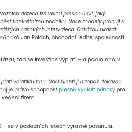
ozních datech lze velmi přesně určit, jaký
řinést konkrétnímu podniku. Naše modely pracují s
v krátkých časových intervalech. Dokážou ukázat
mů,“
říká Jan Polách, obchodní ředitel společnosti
ku, zda se investice vyplatí – a pokud ano, v
platí volatilitu trhu. Naši klienti ji naopak dokážou
něj je právě schopnost
přesně vyčíslit přínosy
pro
 vedení firem.
SS – se v posledních letech výrazně posunula.