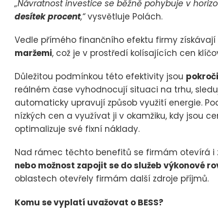
„Návratnost investice se běžně pohybuje v horizo
desítek procent
,“
vysvětluje Polách.
Vedle přímého finančního efektu firmy získávají
maržemi
, což je v prostředí kolísajících cen klíčo
Důležitou podmínkou této efektivity jsou
pokroči
reálném čase vyhodnocují situaci na trhu, sleduj
automaticky upravují způsob využití energie. P
nízkých cen a využívat ji v okamžiku, kdy jsou c
optimalizuje své fixní náklady.
Nad rámec těchto benefitů se firmám otevírá i
nebo možnost zapojit se do služeb výkonové r
oblastech otevřely firmám další zdroje příjmů.
Komu se vyplatí uvažovat o BESS?