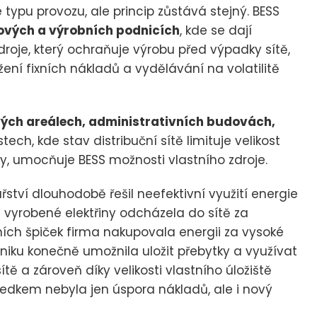
e typu provozu, ale princip zůstává stejný. BESS
vých a výrobních podnicích
, kde se dají
droje, který ochraňuje výrobu před výpadky sítě,
ížení fixních nákladů a vydělávání na volatilitě
vých areálech, administrativních budovách,
ech, kde stav distribuční sítě limituje velikost
oby, umocňuje BESS možnosti vlastního zdroje.
ství dlouhodobě řešil neefektivní využití energie
st vyrobené elektřiny odcházela do sítě za
h špiček firma nakupovala energii za vysoké
niku konečně umožnila uložit přebytky a využívat
ítě a zároveň díky velikosti vlastního úložiště
sledkem nebyla jen úspora nákladů, ale i nový