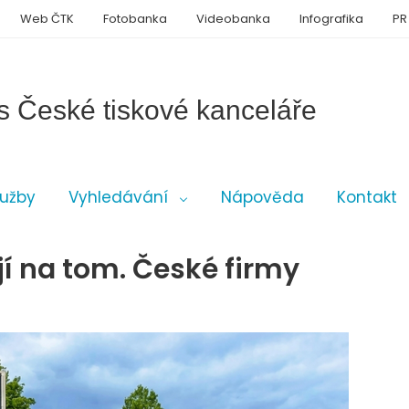
Web ČTK
Fotobanka
Videobanka
Infografika
PR
s České tiskové kanceláře
lužby
Vyhledávání
Nápověda
Kontakt
jí na tom. České firmy