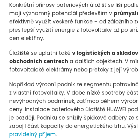
Konkrétní přínosy bateriových úložišť se liší podl
mají významný potenciál především v
průmyslo
efektivně využít veškeré funkce – od záložního z
přes lepší využití energie z fotovoltaiky až po sn
cen elektřiny.
Úložiště se uplatní také
v logistických a sklado
obchodních centrech
a dalších objektech. V míst
fotovoltaické elektrárny nebo přetoky z její výr
Například výrobní podnik ze segmentu potravinář
z vlastní fotovoltaiky. V době nízké spotřeby čá
nevýhodných podmínek, zatímco během výrobníc
ceny. Instalace bateriového úložiště HUAWEI pod
je později. Podniku se snížily špičkové odběry ze s
zapojil část kapacity do energetického trhu. Vý
pravidelný příjem
.