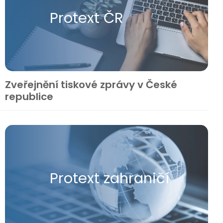
Protext ČR
Zveřejnění tiskové zprávy v České
republice
Protext zahraničí