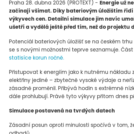
Praha 28. dubna 2026 (PROTEXT) -
Energie už n
začínají všímat. Díky bateriovým úložištím říd
výkyvech cen. Detailní simulace jim navíc umož
ušetří a vydělá ještě před tím, než do projektu 
Potenciál bateriových úložišť se na českém trhu
se s novými možnostmi teprve seznamuje. Část 
statisíce korun ročně.
Přistupovat k energiím jako k nutnému nákladu z
elektřiny jediné – zbytečně vysoké výdaje a neříz
zásadně proměnil. Přibývá hodin s extrémně nízk
dále prohlubují. Právě tyto výkyvy přitom dnes pře
Simulace postavená na tvrdých datech
Zásadní posun oproti minulosti spočívá v tom, 
odhadů.