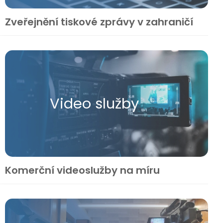
Zveřejnění tiskové zprávy v zahraničí
Video služby
Komerční videoslužby na míru