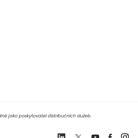
ě jako poskytovatel distribučních služeb.
LinkedIn
Twitter
Youtube
Facebook
Ins