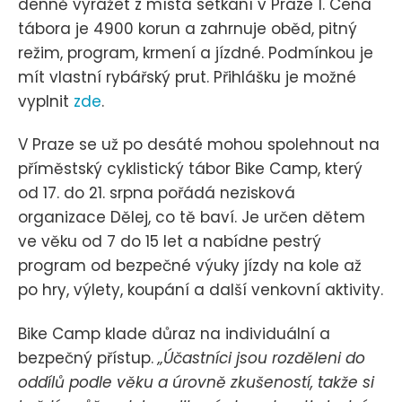
denně vyrážet z místa setkání v Praze 1. Cena
tábora je 4900 korun a zahrnuje oběd, pitný
režim, program, krmení a jízdné. Podmínkou je
mít vlastní rybářský prut. Přihlášku je možné
vyplnit
zde
.
V Praze se už po desáté mohou spolehnout na
příměstský cyklistický tábor Bike Camp, který
od 17. do 21. srpna pořádá nezisková
organizace Dělej, co tě baví. Je určen dětem
ve věku od 7 do 15 let a nabídne pestrý
program od bezpečné výuky jízdy na kole až
po hry, výlety, koupání a další venkovní aktivity.
Bike Camp klade důraz na individuální a
bezpečný přístup.
„Účastníci jsou rozděleni do
oddílů podle věku a úrovně zkušeností, takže si