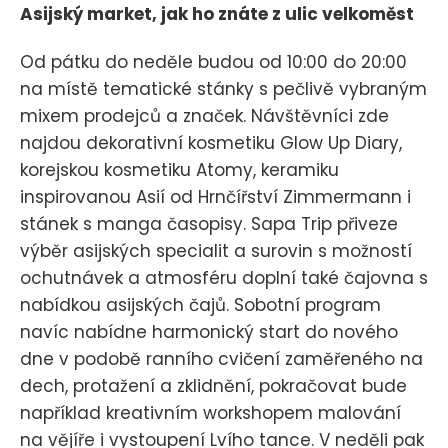
Asijský market, jak ho znáte z ulic velkoměst
Od pátku do neděle budou od 10:00 do 20:00
na místě tematické stánky s pečlivě vybraným
mixem prodejců a značek. Návštěvníci zde
najdou dekorativní kosmetiku Glow Up Diary,
korejskou kosmetiku Atomy, keramiku
inspirovanou Asií od Hrnčířství Zimmermann i
stánek s manga časopisy. Sapa Trip přiveze
výběr asijských specialit a surovin s možností
ochutnávek a atmosféru doplní také čajovna s
nabídkou asijských čajů. Sobotní program
navíc nabídne harmonický start do nového
dne v podobě ranního cvičení zaměřeného na
dech, protažení a zklidnění, pokračovat bude
například kreativním workshopem malování
na vějíře i vystoupení Lvího tance. V neděli pak