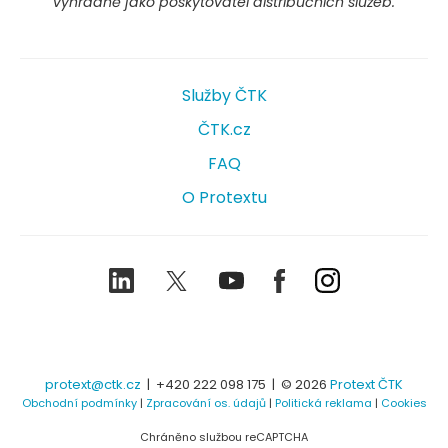
výhradně jako poskytovatel distribučních služeb.
Služby ČTK
ČTK.cz
FAQ
O Protextu
LinkedIn
Twitter
Youtube
Facebook
Instagram
protext@ctk.cz
|
+420 222 098 175
| © 2026
Protext ČTK
Obchodní podmínky
|
Zpracování os. údajů
|
Politická reklama
|
Cookies
Chráněno službou reCAPTCHA