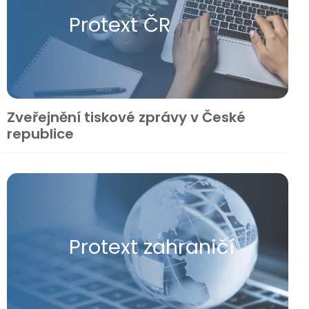
Protext ČR
Zveřejnění tiskové zprávy v České
republice
Protext zahraničí