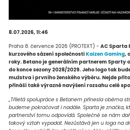
8.07.2026, 11:46
Praha 8. července 2026 (PROTEXT) -
AC Sparta 
kurzového sázení společnosti
Kaizen Gaming
, 
roky. Betano je generálním partnerem Sparty o
do konce sezony 2028/2029. Jeho logo tak bud
mužstva i prvního ženského výběru. Nejde přit
přináší také výrazné navýšení rozsahu celé sp
„Tříletá spolupráce s Betanem přinesla oběma st
budeme pokračovat i nadále. Sparta je značka, 
partnerství tomu odpovídá. Společně se nám dař
takový vztah vypadat. Nezůstává jen u loga na dre