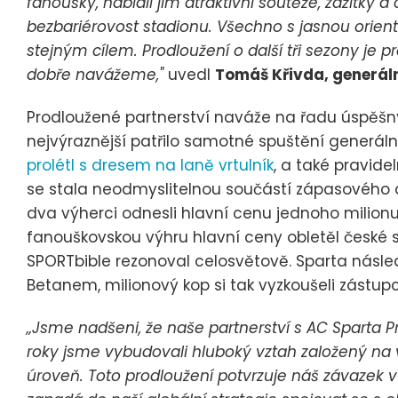
fanoušky, nabídli jim atraktivní soutěže, zážitky a
bezbariérovost stadionu. Všechno s jasnou orient
stejným cílem. Prodloužení o další tři sezony je p
dobře navážeme,"
uvedl
Tomáš Křivda, generáln
Prodloužené partnerství naváže na řadu úspěšný
nejvýraznější patřilo samotné spuštění generáln
prolétl s dresem na laně vrtulník
, a také pravide
se stala neodmyslitelnou součástí zápasového d
dva výherci odnesli hlavní cenu jednoho milionu
fanouškovskou výhru hlavní ceny obletěl české s
SPORTbible rezonoval celosvětově. Sparta násle
Betanem, milionový kop si tak vyzkoušeli zástupc
„Jsme nadšeni, že naše partnerství s AC Sparta P
roky jsme vybudovali hluboký vztah založený na
úroveň. Toto prodloužení potvrzuje náš závazek