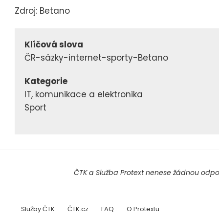
Zdroj: Betano
Klíčová slova
ČR-sázky-internet-sporty-Betano
Kategorie
IT, komunikace a elektronika
Sport
ČTK a Služba Protext nenese žádnou odpov
Služby ČTK
ČTK.cz
FAQ
O Protextu