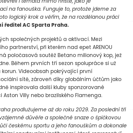
 otevřeli i témata mimo hřiště, jako je
ací na fanouška. Funguje to, protože jdeme za
roto logický krok a věřím, že na rozdělanou práci
í ředitel AC Sparta Praha.
ch společných projektů a aktivací. Mezi
ího partnerství, při kterém nad epet ARENOU
lná poločasová soutěž Betano milionový kop, jež
ne. Během prvních tří sezon spolupráce si už
 korun. Videoobsah pokrývající první
ociální sítě, zároveň díky globálním účtům jako
dně inspirovala další kluby sponzorované
i Aston Villy nebo brazilského Flamenga.
raha prodlužujeme až do roku 2029. Za poslední tři
 vzájemné důvěře a společné snaze o špičkovou
 vůči českému sportu a jeho fanouškům a dokonale