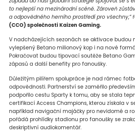
zapadá do naší globální strategie spojovat se s el
to nejlepší na mezinárodní scéně. Zároveň zůst
a odpovědného herního prostředí pro všechny,“
(CCO) společnosti Kaizen Gaming.
V nadcházejících sezonách se aktivace budou n
vylepšený Betano milionový kop i na nové formá
Pokračovat budou tipovací soutěže Betano Game
zápasů a další benefity pro fanoušky.
Důležitým pilířem spolupráce je nad rámec fotb
odpovědnosti. Partnerství se zaměřilo především
podpořilo cestu Sparty k tomu, aby se stala te
certifikací Access Champions, kterou získala v 
například navigační majáčky pro nevidomé a rozš
pořádá prohlídky stadionu pro fanoušky se zrak
deskriptivní audiokomentář.