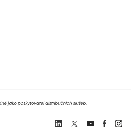
ě jako poskytovatel distribučních služeb.
LinkedIn
Twitter
Youtube
Facebook
Ins