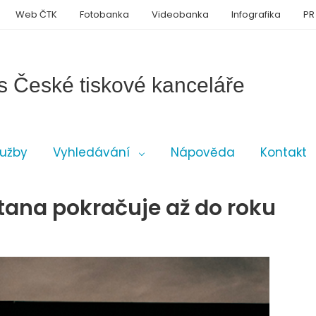
Web ČTK
Fotobanka
Videobanka
Infografika
PR
s České tiskové kanceláře
lužby
Vyhledávání
Nápověda
Kontakt
tana pokračuje až do roku