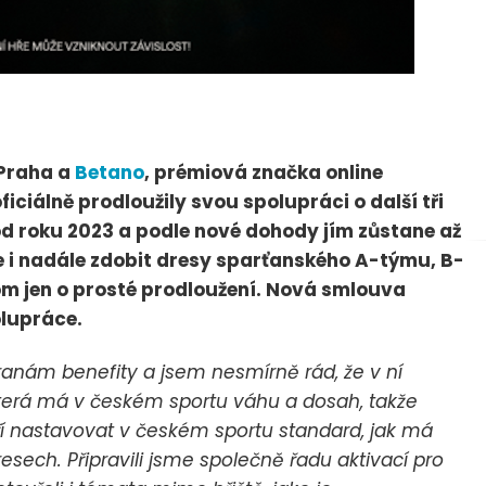
Praha a
Betano
, prémiová značka online
oficiálně prodloužily svou spolupráci o další tři
d roku 2023 a podle nové dohody jím zůstane až
e i nadále zdobit dresy sparťanského A-týmu, B-
om jen o prosté prodloužení. Nová smlouva
olupráce.
ranám benefity a jsem nesmírně rád, že v ní
která má v českém sportu váhu a dosah, takže
í nastavovat v českém sportu standard, jak má
sech. Připravili jsme společně řadu aktivací pro