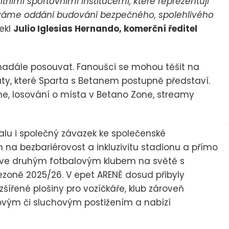
itními sportovními institucemi, které reprezentují
áváme oddáni budování bezpečného, spolehlivého
řekl
Julio Iglesias Hernando, komerční ředitel
adále posouvat. Fanoušci se mohou těšit na
ty, které Sparta s Betanem postupně představí.
, losování o místa v Betano Zone, streamy
alu i společný závazek ke společenské
 na bezbariérovost a inkluzivitu stadionu a přímo
prve druhým fotbalovým klubem na světě s
sezoně 2025/26. V epet ARENĚ dosud přibyly
ířené plošiny pro vozíčkáře, klub zároveň
ovým či sluchovým postižením a nabízí