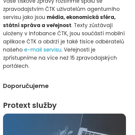
Vaše tiskové zprávy rozšíříme spolu se
zpravodajstvím ČTK uživatelům agenturního
servisu jako jsou
média, ekonomická sféra,
státní správa a veřejnost
. Texty zůstávají
uloženy v Infobance ČTK, jsou součástí mobilní
aplikace ČTK a obdrží je také tisíce odběratelů
našeho
e-mail servisu
. Veřejnosti je
zpřístupníme na více než 15 zpravodajských
portálech.
Doporučujeme
Protext služby