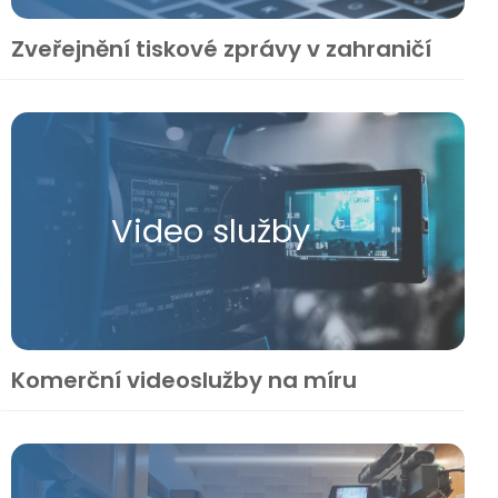
Zveřejnění tiskové zprávy v zahraničí
Video služby
Komerční videoslužby na míru