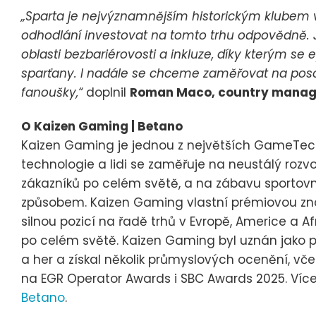
„Sparta je nejvýznamnějším historickým klubem 
odhodlání investovat na tomto trhu odpovědně. J
oblasti bezbariérovosti a inkluze, díky kterým s
sparťany. I nadále se chceme zaměřovat na posou
fanoušky,“
doplnil
Roman Maco, country manage
O Kaizen Gaming | Betano
Kaizen Gaming je jednou z největších GameTech
technologie a lidi se zaměřuje na neustálý rozvoj
zákazníků po celém světě, a na zábavu sport
způsobem. Kaizen Gaming vlastní prémiovou zna
silnou pozicí na řadě trhů v Evropě, Americe a A
po celém světě. Kaizen Gaming byl uznán jako p
a her a získal několik průmyslových ocenění, vče
na EGR Operator Awards i SBC Awards 2025. Víc
Betano
.