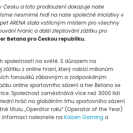
v Česku a toto prodloužení dokazuje naše
sme nesmírně hrdí na naše společné iniciativy v
e epet ARENA stala vstřícným místem pro všechny
vání hranic a další zlepšování zážitku pro
r Betana pro Českou republiku.
 společností na světě. S důrazem na
 zážitku z online hraní, který nabízí milionům
ovních fanoušků zábavným a zodpovědným
čku online sportovního sázení a her Betano se
frice. Společnost zaměstnává více než 3000 lidí
řední hráč na globálním trhu sportovního sázení
tně titulu „Operátor roku“ (Operator of the Year)
e informací naleznete na
Kaizen Gaming
a