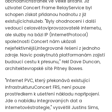
obchodníchstránek ve Velké Británii. Již
uživatel Concert Frame RelayService byl
schopen získat přidanou hodnotu z již
existujícíchslužeb. "Byly ohodnoceni i další
vedoucí celosvětovíprovozovatelé internetu,
ale služby na bázi IP (InternetProtocol)
společnosti Concert nám ukázali
nejefektivnější,integrované řešení z jednoho
zdroje. Navíc poskytnutá platformanám zajistí
budoucí cestu k přesunu," řekl Dave Duncan,
architektevropské sítě Pitney Bowes.
"Internet PVC, který překonává existující
infrastrukturuConcert FRS, není pouze
prostředkem k ušetření nákladu napřipojení.
Jde o nabídku integrovaných dat a
internetovéstrategie," vysvětlil Justins Sims,