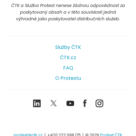
ČTK a Služba Protext nenese žádnou odpovědnost za
poskytovaný obsah a v této souvislosti jedná
výhradně jako poskytovatel distribučních služeb.
Služby ČTK
ČTK.cz
FAQ
O Protextu
LinkedIn
Twitter
Youtube
Facebook
Instagram
protext@ctk.cz
|
+420 222 098 175
| © 2026
Protext ČTK