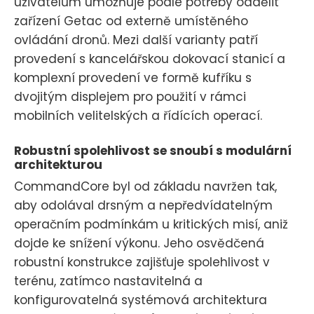
uživatelům umožňuje podle potřeby oddělit
zařízení Getac od externě umístěného
ovládání dronů. Mezi další varianty patří
provedení s kancelářskou dokovací stanicí a
komplexní provedení ve formě kufříku s
dvojitým displejem pro použití v rámci
mobilních velitelských a řídících operací.
Robustní spolehlivost se snoubí s modulární
architekturou
CommandCore byl od základu navržen tak,
aby odolával drsným a nepředvídatelným
operačním podmínkám u kritických misí, aniž
dojde ke snížení výkonu. Jeho osvědčená
robustní konstrukce zajišťuje spolehlivost v
terénu, zatímco nastavitelná a
konfigurovatelná systémová architektura