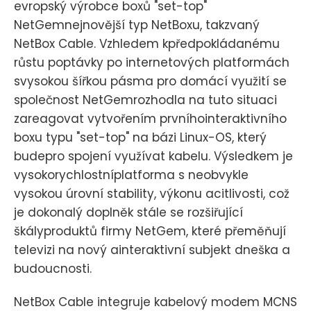
evropský výrobce boxů "set-top"
NetGemnejnovější typ NetBoxu, takzvaný
NetBox Cable. Vzhledem kpředpokládanému
růstu poptávky po internetových platformách
svysokou šířkou pásma pro domácí využití se
společnost NetGemrozhodla na tuto situaci
zareagovat vytvořením prvníhointeraktivního
boxu typu "set-top" na bázi Linux-OS, který
budepro spojení využívat kabelu. Výsledkem je
vysokorychlostníplatforma s neobvykle
vysokou úrovní stability, výkonu acitlivosti, což
je dokonalý doplněk stále se rozšiřující
škályproduktů firmy NetGem, které přeměňují
televizi na nový ainteraktivní subjekt dneška a
budoucnosti.
NetBox Cable integruje kabelový modem MCNS