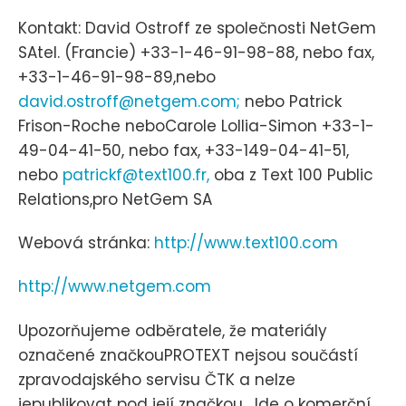
Kontakt: David Ostroff ze společnosti NetGem
SAtel. (Francie) +33-1-46-91-98-88, nebo fax,
+33-1-46-91-98-89,nebo
david.ostroff@netgem.com;
nebo Patrick
Frison-Roche neboCarole Lollia-Simon +33-1-
49-04-41-50, nebo fax, +33-149-04-41-51,
nebo
patrickf@text100.fr,
oba z Text 100 Public
Relations,pro NetGem SA
Webová stránka:
http://www.text100.com
http://www.netgem.com
Upozorňujeme odběratele, že materiály
označené značkouPROTEXT nejsou součástí
zpravodajského servisu ČTK a nelze
jepublikovat pod její značkou. Jde o komerční