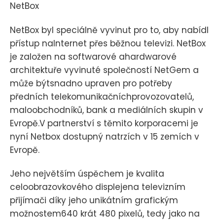
NetBox
NetBox byl speciálně vyvinut pro to, aby nabídl
přístup naInternet přes běžnou televizi. NetBox
je založen na softwarové ahardwarové
architektuře vyvinuté společností NetGem a
může býtsnadno upraven pro potřeby
předních telekomunikačníchprovozovatelů,
maloobchodníků, bank a mediálních skupin v
Evropě.V partnerství s těmito korporacemi je
nyní Netbox dostupný natrzích v 15 zemích v
Evropě.
Jeho největším úspěchem je kvalita
celoobrazovkového displejena televizním
přijímači díky jeho unikátním grafickým
možnostem640 krát 480 pixelů, tedy jako na