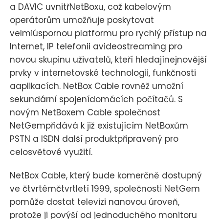
a DAVIC uvnitřNetBoxu, což kabelovým
operátorům umožňuje poskytovat
velmiúspornou platformu pro rychlý přístup na
Internet, IP telefonii avideostreaming pro
novou skupinu uživatelů, kteří hledajínejnovější
prvky v internetovské technologii, funkčnosti
aaplikacích. NetBox Cable rovněž umožní
sekundární spojenídomácích počítačů. S
novým NetBoxem Cable společnost
NetGempřidává k již existujícím NetBoxům
PSTN a ISDN další produktpřipravený pro
celosvětové využití.
NetBox Cable, který bude komerčně dostupný
ve čtvrtémčtvrtletí 1999, společnosti NetGem
pomůže dostat televizi nanovou úroveň,
protože ji povýší od jednoduchého monitoru