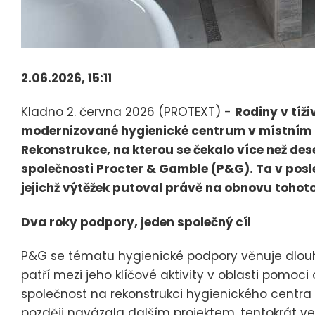
2.06.2026, 15:11
Kladno 2. června 2026 (PROTEXT) -
Rodiny v tíži
modernizované hygienické centrum v místním 
Rekonstrukce, na kterou se čekalo více než de
společnosti Procter & Gamble (P&G). Ta v posle
jejichž výtěžek putoval právě na obnovu tohoto
Dva roky podpory, jeden společný cíl
P&G se tématu hygienické podpory věnuje dlo
patří mezi jeho klíčové aktivity v oblasti pomo
společnost na rekonstrukci hygienického centra 
později navázala dalším projektem, tentokrát v