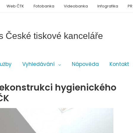
Web ČTK
Fotobanka
Videobanka
Infografika
PR
s České tiskové kanceláře
lužby
Vyhledávání
Nápověda
Kontakt
rekonstrukci hygienického
ČK