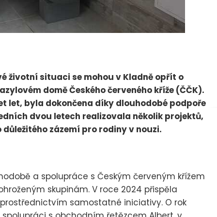
vé životní situaci se mohou v Kladně opřít o
azylovém domě Českého červeného kříže (ČČK).
set let, byla dokončena díky dlouhodobé podpoře
dních dvou letech realizovala několik projektů,
 důležitého zázemí pro rodiny v nouzi.
uhodobě a spolupráce s Českým červeným křížem
ci ohroženým skupinám. V roce 2024 přispěla
prostřednictvím samostatné iniciativy. O rok
e spolupráci s obchodním řetězcem Albert, v