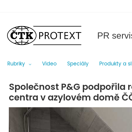
PR servi
Rubriky
Video
Speciály
Produkty a s
Společnost P&G podpořila 
centra v azylovém domě Č