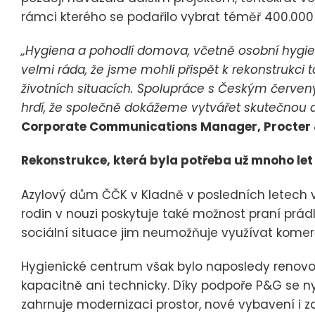
rámci kterého se podařilo vybrat téměř 400.000 
„Hygiena a pohodlí domova, včetně osobní hygie
velmi ráda, že jsme mohli přispět k rekonstrukci
životních situacích. Spolupráce s Českým červen
hrdí, že společně dokážeme vytvářet skutečnou
Corporate Communications Manager, Procter
Rekonstrukce, která byla potřeba už mnoho let
Azylový dům ČČK v Kladně v posledních letech vý
rodin v nouzi poskytuje také možnost praní prádla 
sociální situace jim neumožňuje využívat komerč
Hygienické centrum však bylo naposledy renov
kapacitně ani technicky. Díky podpoře P&G se nyn
zahrnuje modernizaci prostor, nové vybavení i z