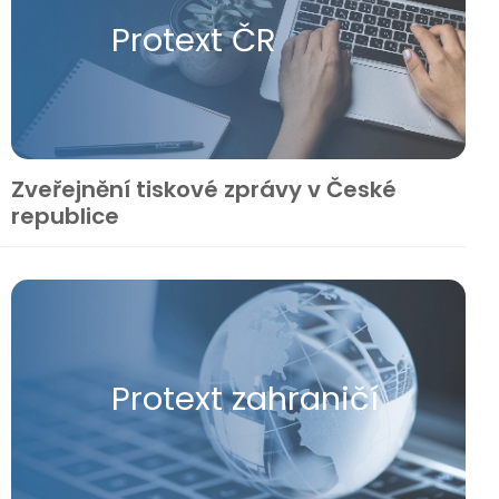
Protext ČR
Zveřejnění tiskové zprávy v České
republice
Protext zahraničí