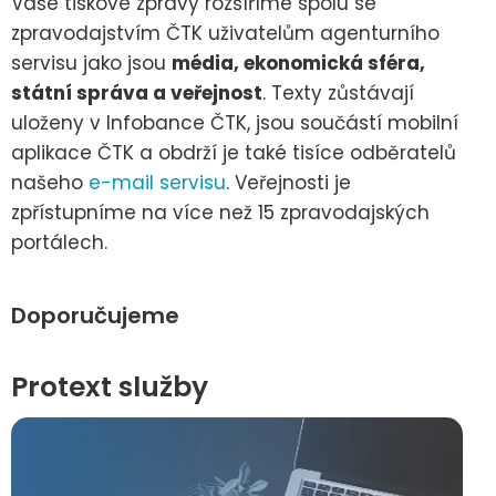
Vaše tiskové zprávy rozšíříme spolu se
zpravodajstvím ČTK uživatelům agenturního
servisu jako jsou
média, ekonomická sféra,
státní správa a veřejnost
. Texty zůstávají
uloženy v Infobance ČTK, jsou součástí mobilní
aplikace ČTK a obdrží je také tisíce odběratelů
našeho
e-mail servisu
. Veřejnosti je
zpřístupníme na více než 15 zpravodajských
portálech.
Doporučujeme
Protext služby