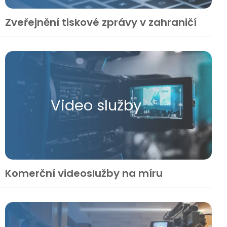
Zveřejnění tiskové zprávy v zahraničí
Video služby
Komerční videoslužby na míru