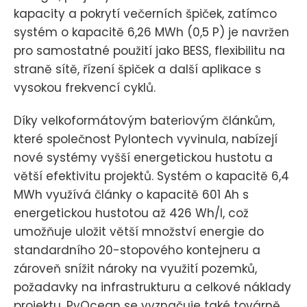
kapacity a pokrytí večerních špiček, zatímco
systém o kapacitě 6,26 MWh (0,5 P) je navržen
pro samostatné použití jako BESS, flexibilitu na
straně sítě, řízení špiček a další aplikace s
vysokou frekvencí cyklů.
Díky velkoformátovým bateriovým článkům,
které společnost Pylontech vyvinula, nabízejí
nové systémy vyšší energetickou hustotu a
větší efektivitu projektů. Systém o kapacitě 6,4
MWh využívá články o kapacitě 601 Ah s
energetickou hustotou až 426 Wh/l, což
umožňuje uložit větší množství energie do
standardního 20-stopového kontejneru a
zároveň snížit nároky na využití pozemků,
požadavky na infrastrukturu a celkové náklady
projektu. PyOcean se vyznačuje také továrně