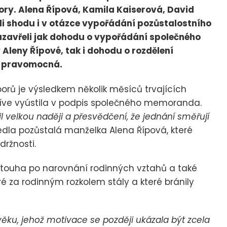
pory. Alena Řípová, Kamila Kaiserová, David
li shodu i v otázce vypořádání pozůstalostního
zavřeli jak dohodu o vypořádání společného
 Aleny Řípové, tak i dohodu o rozdělení
již pravomocná.
orů je výsledkem několik měsíců trvajících
dříve vyústila v podpis společného memoranda.
l velkou naději a přesvědčení, že jednání směřují
dla pozůstalá manželka Alena Řípová, které
ržnosti.
 touha po narovnání rodinných vztahů a také
é za rodinným rozkolem stály a které bránily
věku, jehož motivace se později ukázala být zcela