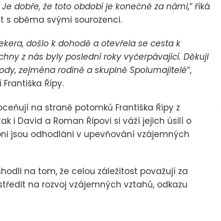
. Je dobře, že toto období je konečně za námi,
“ říká
at s oběma svými sourozenci.
kera, došlo k dohodě a otevřela se cesta k
hny z nás byly poslední roky vyčerpávající. Děkuji
ody, zejména rodině a skupině Spolumajitelé
“,
 Františka Řípy.
ceňují na straně potomků Františka Řípy z
i David a Roman Řípovi si váží jejich úsilí o
oni jsou odhodláni v upevňování vzájemných
odli na tom, že celou záležitost považují za
ustředit na rozvoj vzájemných vztahů, odkazu