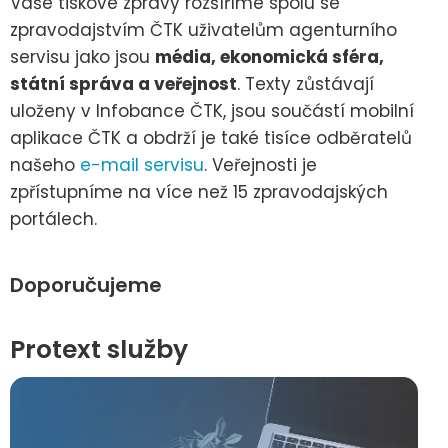
Vaše tiskové zprávy rozšíříme spolu se
zpravodajstvím ČTK uživatelům agenturního
servisu jako jsou
média, ekonomická sféra,
státní správa a veřejnost
. Texty zůstávají
uloženy v Infobance ČTK, jsou součástí mobilní
aplikace ČTK a obdrží je také tisíce odběratelů
našeho
e-mail servisu
. Veřejnosti je
zpřístupníme na více než 15 zpravodajských
portálech.
Doporučujeme
Protext služby