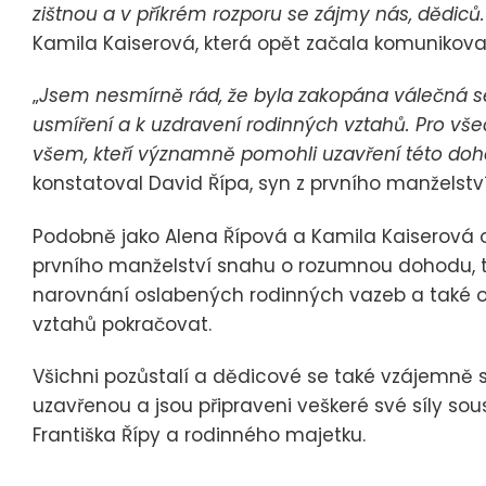
zištnou a v příkrém rozporu se zájmy nás, dědiců
Kamila Kaiserová, která opět začala komunikov
„
Jsem nesmírně rád, že byla zakopána válečná se
usmíření a k uzdravení rodinných vztahů. Pro všec
všem, kteří významně pomohli uzavření této doh
konstatoval David Řípa, syn z prvního manželství
Podobně jako Alena Řípová a Kamila Kaiserová o
prvního manželství snahu o rozumnou dohodu, tak 
narovnání oslabených rodinných vazeb a také 
vztahů pokračovat.
Všichni pozůstalí a dědicové se také vzájemně sh
uzavřenou a jsou připraveni veškeré své síly so
Františka Řípy a rodinného majetku.