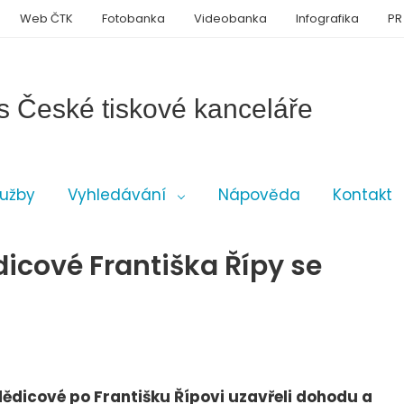
Web ČTK
Fotobanka
Videobanka
Infografika
PR
s České tiskové kanceláře
lužby
Vyhledávání
Nápověda
Kontakt
dicové Františka Řípy se
dědicové po Františku Řípovi uzavřeli dohodu a