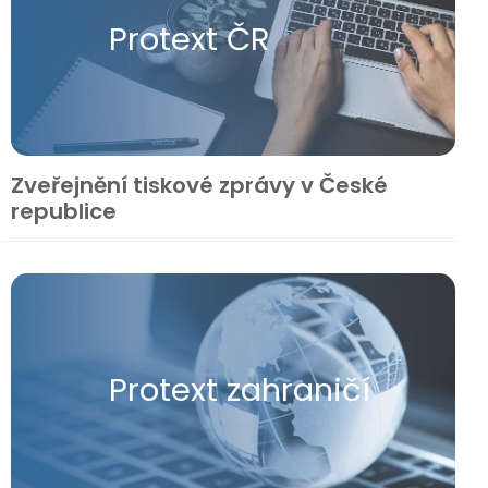
Protext ČR
Zveřejnění tiskové zprávy v České
republice
Protext zahraničí