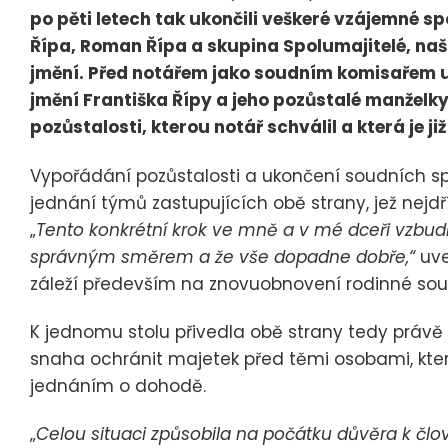
po pěti letech tak ukončili veškeré vzájemné s
Řípa, Roman Řípa a skupina Spolumajitelé, naš
jmění. Před notářem jako soudním komisařem u
jmění Františka Řípy a jeho pozůstalé manželky
pozůstalosti, kterou notář schválil a která je 
Vypořádání pozůstalosti a ukončení soudních sp
jednání týmů zastupujících obě strany, jež nej
„
Tento konkrétní krok ve mně a v mé dceři vzbudi
správným směrem a že vše dopadne dobře,“
uve
záleží především na znovuobnovení rodinné soud
K jednomu stolu přivedla obě strany tedy právě
snaha ochránit majetek před těmi osobami, kter
jednáním o dohodě.
„
Celou situaci způsobila na počátku důvěra k člo