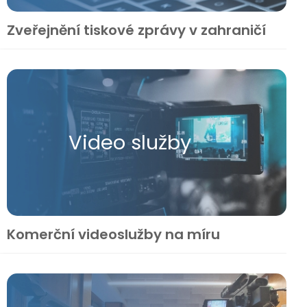
Zveřejnění tiskové zprávy v zahraničí
Video služby
Komerční videoslužby na míru