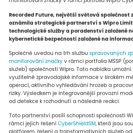
monitorování značky v rámci portfolia Wipro Cyb
Recorded Future, největší světová společnost 
oznámila strategické partnerství s Wipro Limit
technologické služby a poradenství založené na 
kybernetické bezpečnosti založené na informac
Společně uvedou na trh službu
spravovaných zp
monitorování značky
v rámci portfolia MSSP (p
služeb) společnosti Wipro. Tato nabídka umožní
využitelné zpravodajské informace v širokém měř
operací, aktivního vyhledávání hrozeb a pracovn
riziky. Výsledkem je integrovanější provozní mo
od detekce k rozhodnutí a následné reakci.
Toto partnerství posílí schopnosti společnosti W
rámci jejích řešení
CyberShieldSM
, která jsou so
platforem, řešení a transformativních služeb od