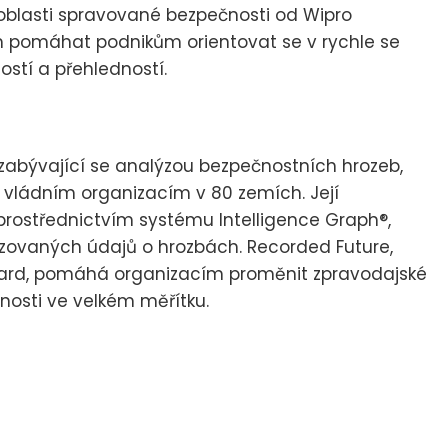
oblasti spravované bezpečnosti od Wipro
 pomáhat podnikům orientovat se v rychle se
lostí a přehledností.
 zabývající se analýzou bezpečnostních hrozeb,
a vládním organizacím v 80 zemích. Její
e prostřednictvím systému Intelligence Graph®,
lizovaných údajů o hrozbách. Recorded Future,
card, pomáhá organizacím proměnit zpravodajské
nosti ve velkém měřítku.