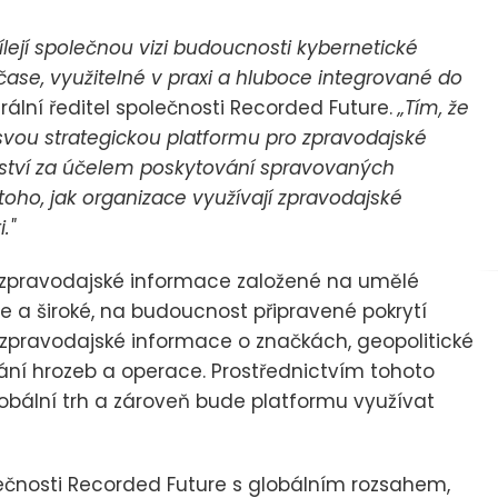
ílejí společnou vizi budoucnosti kybernetické
ase, využitelné v praxi a hluboce integrované do
ální ředitel společnosti Recorded Future.
„Tím, že
 svou strategickou platformu pro zpravodajské
rství za účelem poskytování spravovaných
oho, jak organizace využívají zpravodajské
."
é zpravodajské informace založené na umělé
e a široké, na budoucnost připravené pokrytí
an, zpravodajské informace o značkách, geopolitické
ní hrozeb a operace. Prostřednictvím tohoto
obální trh a zároveň bude platformu využívat
ečnosti Recorded Future s globálním rozsahem,