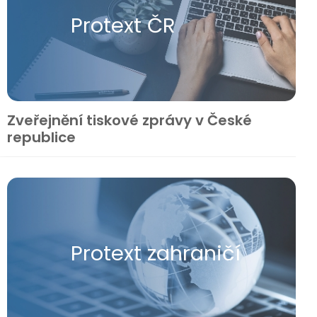
Protext ČR
Zveřejnění tiskové zprávy v České
republice
Protext zahraničí