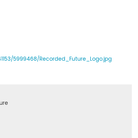
41153/5999468/Recorded_Future_Logo.jpg
ure