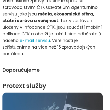
Vaše tiskové zprávy rozšíříme spolu se
zpravodajstvím ČTK uživatelům agenturního
servisu jako jsou
média, ekonomická sféra,
státní správa a veřejnost
. Texty zůstávají
uloženy v Infobance ČTK, jsou součástí mobilní
aplikace ČTK a obdrží je také tisíce odběratelů
našeho
e-mail servisu
. Veřejnosti je
zpřístupníme na více než 15 zpravodajských
portálech.
Doporučujeme
Protext služby