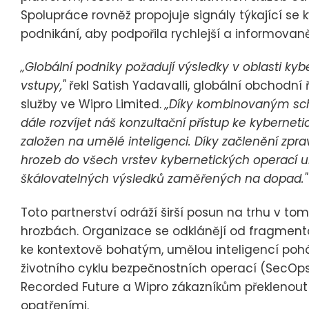
Spolupráce rovněž propojuje signály týkající se ky
podnikání, aby podpořila rychlejší a informovan
„Globální podniky požadují výsledky v oblasti ky
vstupy,"
řekl Satish Yadavalli, globální obchodní 
služby ve Wipro Limited.
„Díky kombinovaným sc
dále rozvíjet náš konzultační přístup ke kybernetic
založen na umělé inteligenci. Díky začlenění zp
hrozeb do všech vrstev kybernetických operac
škálovatelných výsledků zaměřených na dopad."
Toto partnerství odráží širší posun na trhu v tom
hrozbách. Organizace se odklánějí od fragmen
ke kontextově bohatým, umělou inteligencí p
životního cyklu bezpečnostních operací (SecOps),
Recorded Future a Wipro zákazníkům překlenout
opatřeními.