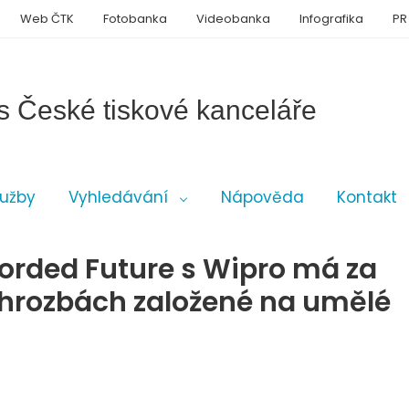
Web ČTK
Fotobanka
Videobanka
Infografika
PR
s České tiskové kanceláře
lužby
Vyhledávání
Nápověda
Kontakt
corded Future s Wipro má za
 hrozbách založené na umělé