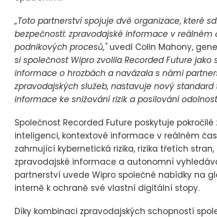
„Toto partnerství spojuje dvě organizace, které sd
bezpečnosti: zpravodajské informace v reálném č
podnikových procesů,"
uvedl Colin Mahony, gener
si společnost Wipro zvolila Recorded Future jako
informace o hrozbách a navázala s námi partne
zpravodajských služeb, nastavuje nový standard t
informace ke snižování rizik a posilování odolnosti
Společnost Recorded Future poskytuje pokročil
inteligenci, kontextové informace v reálném čas
zahrnující kybernetická rizika, rizika třetích str
zpravodajské informace a autonomní vyhledává
partnerství uvede Wipro společné nabídky na gl
interně k ochraně své vlastní digitální stopy.
Díky kombinaci zpravodajských schopností spol