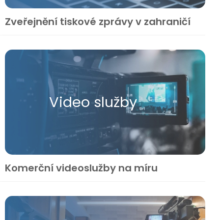
Zveřejnění tiskové zprávy v zahraničí
Video služby
Komerční videoslužby na míru