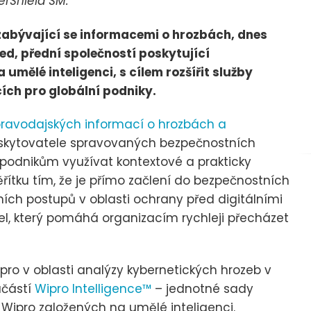
erShield SM.
zabývající se informacemi o hrozbách, dnes
ed, přední společností poskytující
umělé inteligenci, s cílem rozšířit služby
ích pro globální podniky.
ravodajských informací o hrozbách a
oskytovatele spravovaných bezpečnostních
 podnikům využívat kontextové a prakticky
ítku tím, že je přímo začlení do bezpečnostních
ích postupů v oblasti ochrany před digitálními
del, který pomáhá organizacím rychleji přecházet
ipro v oblasti analýzy kybernetických hrozeb v
učástí
Wipro Intelligence™
– jednotné sady
 Wipro založených na umělé inteligenci.