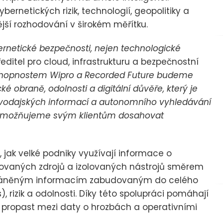
bernetických rizik, technologií, geopolitiky a
ější rozhodování v širokém měřítku.
bernetické bezpečnosti, nejen technologické
ředitel pro cloud, infrastrukturu a bezpečnostní
hopnostem Wipro a Recorded Future budeme
ké obraně, odolnosti a digitální důvěře, který je
ravodajských informací a autonomního vyhledávání
í umožňujeme svým klientům dosahovat
, jak velké podniky využívají informace o
tovaných zdrojů a izolovaných nástrojů směrem
oháněným informacím zabudovaným do celého
 rizik a odolnosti. Díky této spolupráci pomáhají
 propast mezi daty o hrozbách a operativními