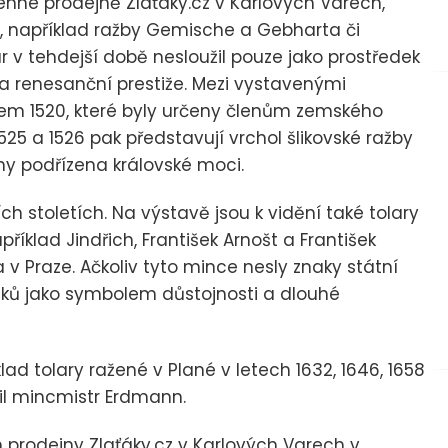
nné prodejně Zlaťáky.cz v Karlových Varech,
ů, například ražby Gemische a Gebharta či
r v tehdejší době nesloužil pouze jako prostředek
a renesanční prestiže. Mezi vystavenými
tem 1520, které byly určeny členům zemského
5 a 1526 pak představují vrchol šlikovské ražby
y podřízena královské moci.
ch stoletích. Na výstavě jsou k vidění také tolary
 například Jindřich, František Arnošt a František
a v Praze. Ačkoliv tyto mince nesly znaky státní
liků jako symbolem důstojnosti a dlouhé
d tolary ražené v Plané v letech 1632, 1646, 1658
azil mincmistr Erdmann.
 prodejny Zlaťáky.cz v Karlových Varech v