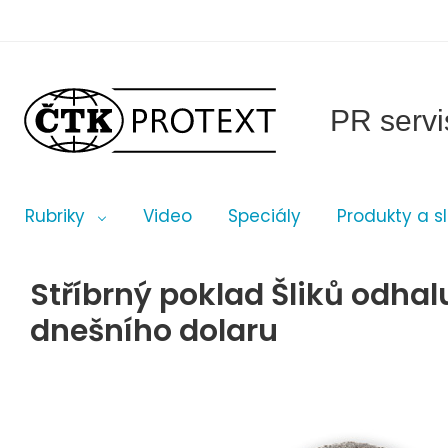
PR servi
Rubriky
Video
Speciály
Produkty a s
Stříbrný poklad Šliků odhal
dnešního dolaru