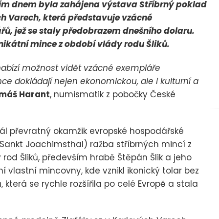
ím dnem byla zahájena výstava Stříbrný poklad
ch Varech, která představuje vzácné
ářů, jež se staly předobrazem dnešního dolaru.
ikátní mince z období vlády rodu Šliků.
nabízí možnost vidět vzácné exempláře
e dokládají nejen ekonomickou, ale i kulturní a
máš Harant
, numismatik z pobočky České
rál převratný okamžik evropské hospodářské
 Sankt Joachimsthal) ražba stříbrných mincí z
 rod Šliků, především hrabě Štěpán Šlik a jeho
 vlastní mincovny, kde vznikl ikonický tolar bez
která se rychle rozšířila po celé Evropě a stala