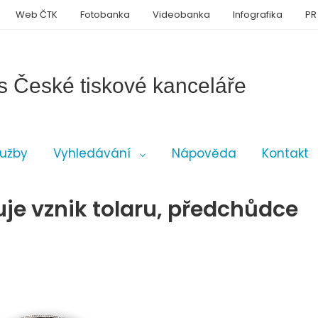
Web ČTK
Fotobanka
Videobanka
Infografika
PR
s České tiskové kanceláře
lužby
Vyhledávání
Nápověda
Kontakt
uje vznik tolaru, předchůdce