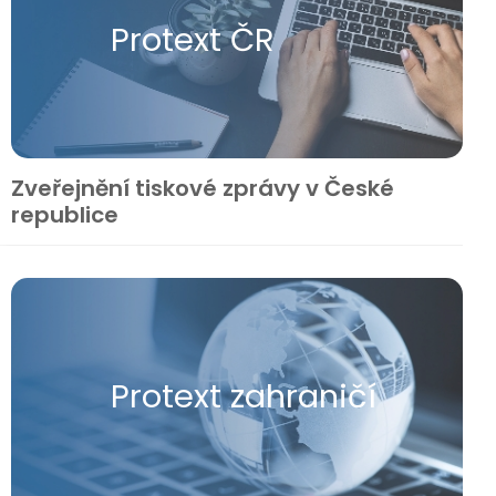
Protext ČR
Zveřejnění tiskové zprávy v České
republice
Protext zahraničí