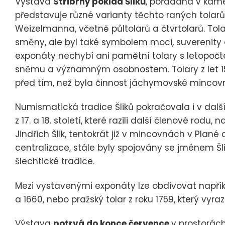
Výstava
Stříbrný poklad Šliků
, pořádaná v kame
představuje různé varianty těchto raných tolar
Weizelmanna, včetně půltolarů a čtvrtolarů. Tola
směny, ale byl také symbolem moci, suverenity 
exponáty nechybí ani pamětní tolary s letopoč
sněmu a významným osobnostem. Tolary z let 152
před tím, než byla činnost jáchymovské mincovn
Numismatická tradice Šliků pokračovala i v další
z 17. a 18. století, které razili další členové rodu,
Jindřich Šlik, tentokrát již v mincovnách v Plané 
centralizace, stále byly spojovány se jménem Š
šlechtické tradice.
Mezi vystavenými exponáty lze obdivovat napříkla
a 1660, nebo pražský tolar z roku 1759, který vyr
Výstava
potrvá do konce července
v prostorách