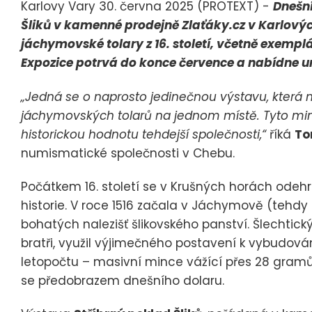
Karlovy Vary 30. června 2025 (PROTEXT) -
Dnešn
Šliků v kamenné prodejně Zlaťáky.cz v Karlový
jáchymovské tolary z 16. století, včetně exempl
Expozice potrvá do konce července a nabídne un
„Jedná se o naprosto jedinečnou výstavu, která 
jáchymovských tolarů na jednom místě. Tyto minc
historickou hodnotu tehdejší společnosti,“
říká
To
numismatické společnosti v Chebu.
Počátkem 16. století se v Krušných horách odeh
historie. V roce 1516 začala v Jáchymově (tehdy
bohatých nalezišť šlikovského panství. Šlechtický
bratři, využil výjimečného postavení k vybudování
letopočtu – masivní mince vážící přes 28 gramů, 
se předobrazem dnešního dolaru.