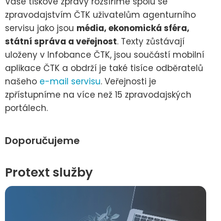
Vaše tiskové zprávy rozšíříme spolu se
zpravodajstvím ČTK uživatelům agenturního
servisu jako jsou
média, ekonomická sféra,
státní správa a veřejnost
. Texty zůstávají
uloženy v Infobance ČTK, jsou součástí mobilní
aplikace ČTK a obdrží je také tisíce odběratelů
našeho
e-mail servisu
. Veřejnosti je
zpřístupníme na více než 15 zpravodajských
portálech.
Doporučujeme
Protext služby