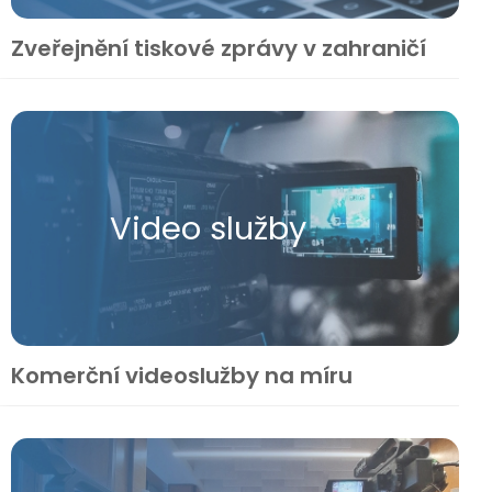
Zveřejnění tiskové zprávy v zahraničí
Video služby
Komerční videoslužby na míru