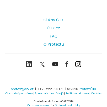
Služby ČTK
ČTK.cz
FAQ
O Protextu
LinkedIn
Twitter
Youtube
Facebook
Instagram
protext@ctk.cz
|
+420 222 098 175
| © 2026
Protext ČTK
Obchodní podmínky
|
Zpracování os. údajů
|
Politická reklama
|
Cookies
Chráněno službou reCAPTCHA
Ochrana soukromí
-
Smluvní podmínky